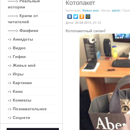
——> Реальные
Котопакет
истории
Категория:
Живье мое
| Автор:
admin
| Прос
——> Крипи от
читателей
Дата: 30-08-2013, 21:12
——> Фанфики
Котопакетный силач!
-> Анекдоты
-> Видео
-> Гифки
-> Живье моё
-> Игры
-> Картинки
-> Кино
-> Комиксы
-> Познавательное
-> Соцсети