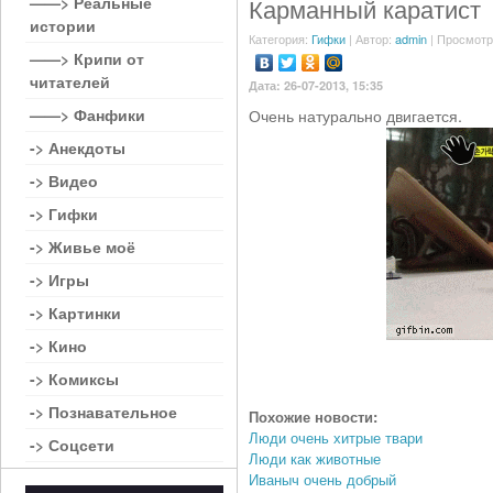
——> Реальные
Карманный каратист
истории
Категория:
Гифки
| Автор:
admin
| Просмотр
——> Крипи от
читателей
Дата: 26-07-2013, 15:35
——> Фанфики
Очень натурально двигается.
-> Анекдоты
-> Видео
-> Гифки
-> Живье моё
-> Игры
-> Картинки
-> Кино
-> Комиксы
-> Познавательное
Похожие новости:
Люди очень хитрые твари
-> Соцсети
Люди как животные
Иваныч очень добрый