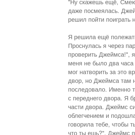
"Ну скажешь ещё, Смею
даже посмеялась. Джей
решил пойти поиграть н
Я решила ещё полежать
Проснулась я через па
проверить Джеймса!", я
меня не было два часа 
мог натворить за это в
двор, но Джеймса там н
последовало. Именно т
с переднего двора. Я б
части двора. Джеймс си
облегчением и подошла 
говорила тебе, чтобы т
что ты ешь?", Джеймс п