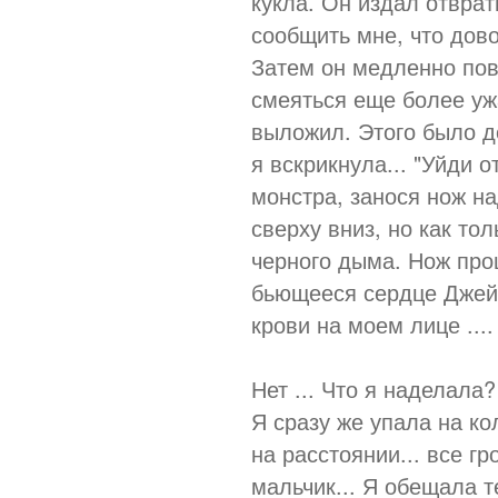
кукла. Он издал отврат
сообщить мне, что дово
Затем он медленно по
смеяться еще более ужа
выложил. Этого было д
я вскрикнула... "Уйди о
монстра, занося нож на
сверху вниз, но как тол
черного дыма. Нож про
бьющееся сердце Джейм
крови на моем лице ....
Нет ... Что я наделала
Я сразу же упала на к
на расстоянии... все г
мальчик... Я обещала т