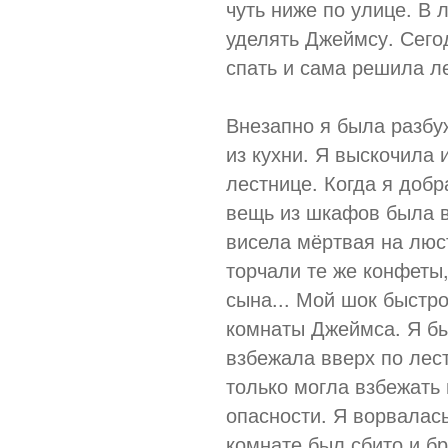
чуть ниже по улице. В
уделять Джеймсу. Сего
спать и сама решила л
Внезапно я была разбу
из кухни. Я выскочила 
лестнице. Когда я добр
вещь из шкафов была 
висела мёртвая на люст
торчали те же конфеты,
сына... Мой шок быстр
комнаты Джеймса. Я бы
взбежала вверх по лест
только могла взбежать 
опасности. Я ворвалась
комнате был сбито и б