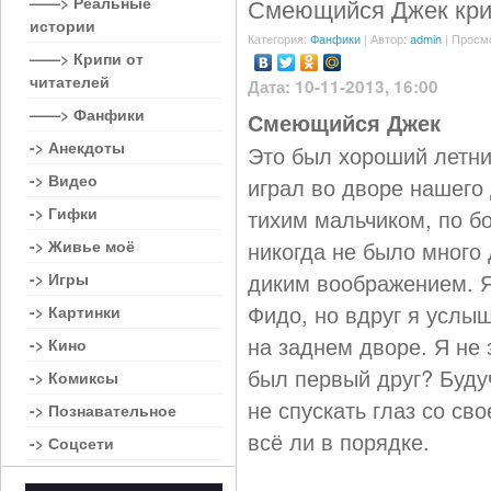
——> Реальные
Смеющийся Джек кри
истории
Категория:
Фанфики
| Автор:
admin
| Просм
——> Крипи от
читателей
Дата: 10-11-2013, 16:00
——> Фанфики
Смеющийся Джек
-> Анекдоты
Это был хороший летни
-> Видео
играл во дворе нашего
-> Гифки
тихим мальчиком, по бо
-> Живье моё
никогда не было много 
диким воображением. Я
-> Игры
Фидо, но вдруг я услыш
-> Картинки
на заднем дворе. Я не 
-> Кино
был первый друг? Буду
-> Комиксы
не спускать глаз со св
-> Познавательное
всё ли в порядке.
-> Соцсети