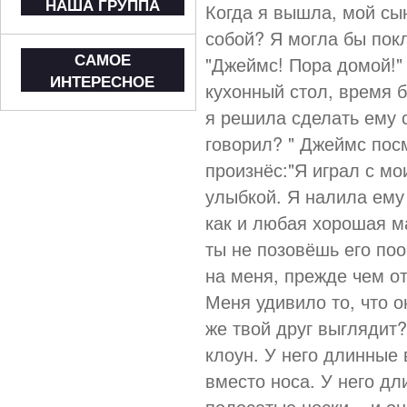
НАША ГРУППА
Когда я вышла, мой сы
собой? Я могла бы пок
САМОЕ
"Джеймс! Пора домой!" 
ИНТЕРЕСНОЕ
кухонный стол, время б
я решила сделать ему 
говорил? " Джеймс пос
произнёс:"Я играл с мо
улыбкой. Я налила ему
как и любая хорошая ма
ты не позовёшь его по
на меня, прежде чем о
Меня удивило то, что о
же твой друг выглядит?"
клоун. У него длинные
вместо носа. У него д
полосатые носки... и о