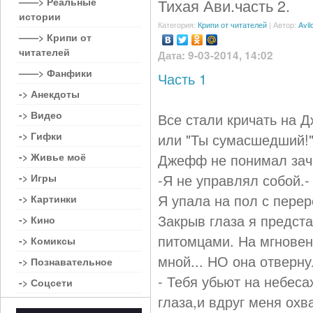
——> Реальные
Тихая Ави.часть 2.
истории
Категория:
Крипи от читателей
| Автор:
Avil
——> Крипи от
читателей
Дата: 9-03-2014, 14:02
——> Фанфики
Часть 1
-> Анекдоты
-> Видео
Все стали кричать на 
-> Гифки
или "Ты сумасшедший!".
-> Живье моё
Джефф не понимал заче
-Я не управлял собой.-
-> Игры
Я упала на пол с перер
-> Картинки
Закрыв глаза я предст
-> Кино
питомцами. На мгновен
-> Комиксы
мной... НО она отверну
-> Познавательное
- Тебя убьют на небеса
-> Соцсети
глаза,и вдруг меня охв