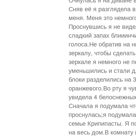
Сняв её я разглядела в
меня. Меня это немног
Проснувшись я не видел
сладкий запах блииинч
голоса.Не обратив на 
зеркалу, чтобы сделать
зеркале я немного не п
уменьшились и стали д
блоки разделились на 3
оранжевого.Во рту я ч
увидела 4 белоснежных
Сначала я подумала что
проснулась;я подумала
семье Крипипасты. Я по
на весь дом.В комнату