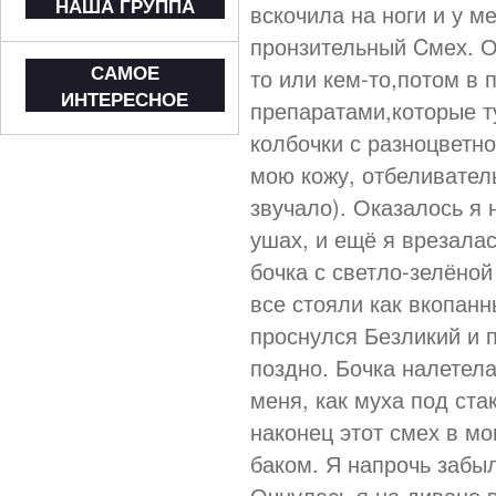
НАША ГРУППА
вскочила на ноги и у м
пронзительный Cмех. От
САМОЕ
то или кем-то,потом в 
ИНТЕРЕСНОЕ
препаратами,которые т
колбочки с разноцветно
мою кожу, отбеливатель
звучало). Оказалось я 
ушах, и ещё я врезалас
бочка с светло-зелёной
все стояли как вкопан
проснулся Безликий и 
поздно. Бочка налетел
меня, как муха под ста
наконец этот смех в м
баком. Я напрочь забыл
Очнулась я на диване в