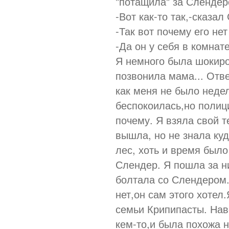
"потащила" за Слендер
-Вот как-то так,-сказа
-Так вот почему его нет
-Да он у себя в комнат
Я немного была шокир
позвонила мама... Отве
как меня не было неде
беспокоилась,но полиц
почему. Я взяла свой т
вышла, но не знала ку
лес, хоть и время был
Слендер. Я пошла за н
болтала со Слендером.
нет,он сам этого хотел
семьи Крипипасты. Нав
кем-то,и была похожа 