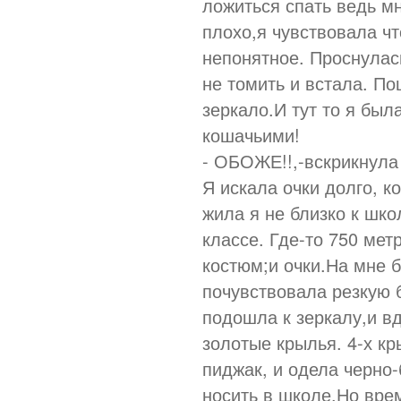
ложиться спать ведь м
плохо,я чувствовала чт
непонятное. Проснулас
не томить и встала. П
зеркало.И тут то я был
кошачьими!
- ОБОЖЕ!!,-вскрикнула 
Я искала очки долго, к
жила я не близко к шк
классе. Где-то 750 мет
костюм;и очки.На мне 
почувствовала резкую б
подошла к зеркалу,и вд
золотые крылья. 4-х к
пиджак, и одела черно
носить в школе.Но вре