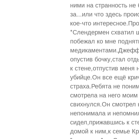
ними на странность не 
за...или что здесь про
кое-что интересное.Про
*Слендермен схватил щ
побежал ко мне поднят
медикаментами.Джефф 
опустив бочку,стал от
к стене,отпустив меня
убийце.Он все ещё кри
страха.Ребята не пони
смотрела на него моим
свихнулся.Он смотрел 
непонимала и непомнил
сидел,прижавшись к ст
домой к ним,к семье К