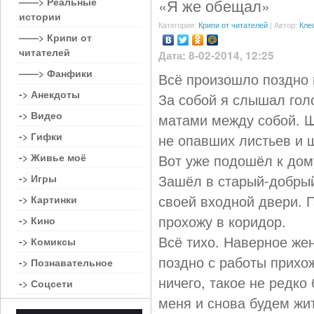
——> Реальные
«Я же обещал»
истории
Категория:
Крипи от читателей
| Автор:
Кле
——> Крипи от
читателей
Дата: 8-02-2014, 12:25
——> Фанфики
Всё произошло поздно 
-> Анекдоты
За собой я слышал гол
-> Видео
матами между собой. Ш
-> Гифки
не опавших листьев и 
-> Живье моё
Вот уже подошёл к дом
Зашёл в старый-добрый
-> Игры
своей входной двери. 
-> Картинки
прохожу в коридор.
-> Кино
Всё тихо. Наверное жен
-> Комиксы
поздно с работы прихож
-> Познавательное
ничего, такое не редко
-> Соцсети
меня и снова будем жит