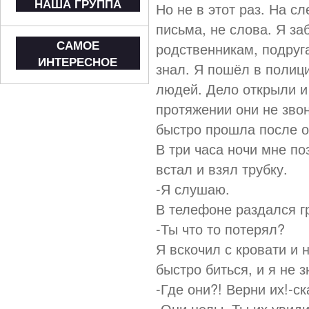
НАША ГРУППА
Но не в этот раз. На с
письма, не слова. Я за
САМОЕ
родственникам, подруга
ИНТЕРЕСНОЕ
знал. Я пошёл в полиц
людей. Дело открыли и 
протяжении они не звон
быстро прошла после о
В три часа ночи мне по
встал и взял трубку.
-Я слушаю.
В телефоне раздался г
-Ты что то потерял?
Я вскочил с кровати и 
быстро биться, и я не з
-Где они?! Верни их!-ск
-Они целы. Ты их увиди