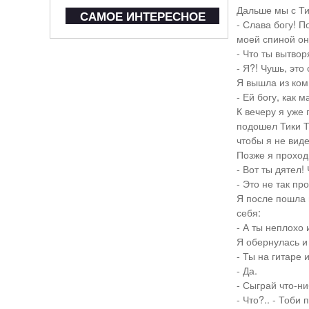
Дальше мы с Ти
САМОЕ ИНТЕРЕСНОЕ
- Слава богу! П
моей спиной он
- Что ты вытво
- Я?! Чушь, это
Я вышла из ком
- Ей богу, как 
К вечеру я уже 
подошел Тики То
чтобы я не вид
Позже я проход
- Вот ты дятел!
- Это не так пр
Я после пошла 
себя:
- А ты неплохо
Я обернулась и 
- Ты на гитаре 
- Да.
- Сыграй что-ни
- Что?.. - Тоби