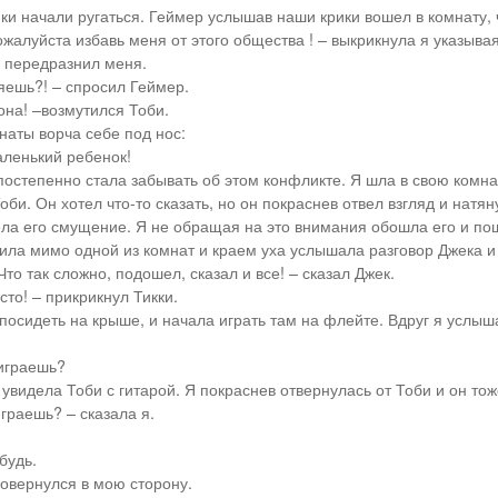
ки начали ругаться. Геймер услышав наши крики вошел в комнату, 
ожалуйста избавь меня от этого общества ! – выкрикнула я указывая
 передразнил меня.
ряешь?! – спросил Геймер.
 она! –возмутился Тоби.
наты ворча себе под нос:
маленький ребенок!
постепенно стала забывать об этом конфликте. Я шла в свою комнат
би. Он хотел что-то сказать, но он покраснев отвел взгляд и натя
ела его смущение. Я не обращая на это внимания обошла его и по
ила мимо одной из комнат и краем уха услышала разговор Джека и
 Что так сложно, подошел, сказал и все! – сказал Джек.
осто! – прикрикнул Тикки.
посидеть на крыше, и начала играть там на флейте. Вдруг я услыш
 играешь?
увидела Тоби с гитарой. Я покраснев отвернулась от Тоби и он тож
играешь? – сказала я.
будь.
 повернулся в мою сторону.