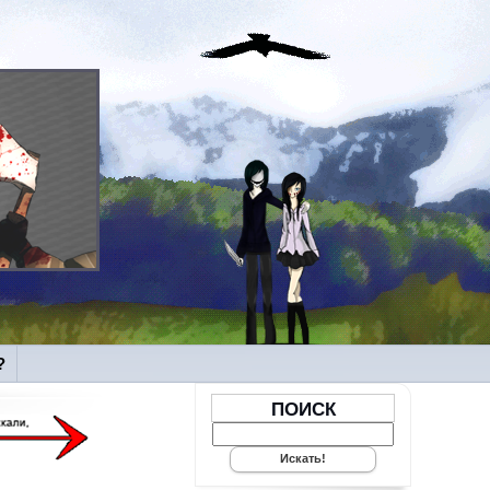
?
ПОИСК