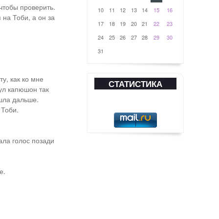
чтобы проверить.
10
11
12
13
14
15
16
 на Тоби, а он за
17
18
19
20
21
22
23
24
25
26
27
28
29
30
31
у, как ко мне
СТАТИСТИКА
нул капюшон так
шла дальше.
 Тоби.
ала голос позади
е.