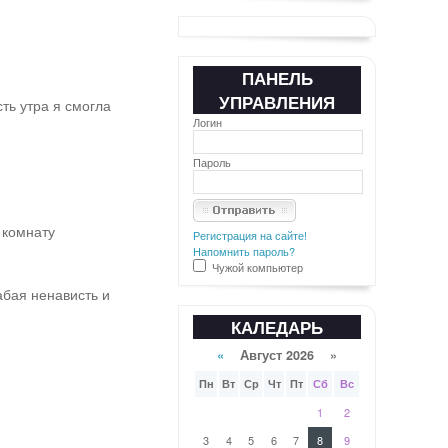
ПАНЕЛЬ
УПРАВЛЕНИЯ
сть утра я смогла
Логин
Пароль
 комнату
Регистрация на сайте!
Напомнить пароль?
Чужой компьютер
абая ненависть и
КАЛЕДАРЬ
«
Август 2026 »
Пн
Вт
Ср
Чт
Пт
Сб
Вс
1
2
3
4
5
6
7
8
9