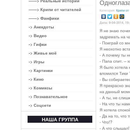
——> Реальные истории
Одноглаза
——> Крипи от читателей
Категория:
Крипи от
——> Фанфики
Дата: 9-04-2014, 19
-> Анекдоты
Я не знаю почем
-> Видео
задремать на ч
- Поиграй со м
-> Гифки
Я неохотно вста
-> Живье моё
- А почему ты 
- Папа спит. – 
-> Игры
Я было хотела 
-> Картинки
вломился Тики 
-> Кино
- Вы собираетес
Я прекрасно зн
-> Комиксы
на данный моме
-> Познавательное
- А ты, не слиш
- На что ты нам
-> Соцсети
Я хотела споко
- Да на то, что
НАША ГРУППА
- Что!?
- А что слышал!