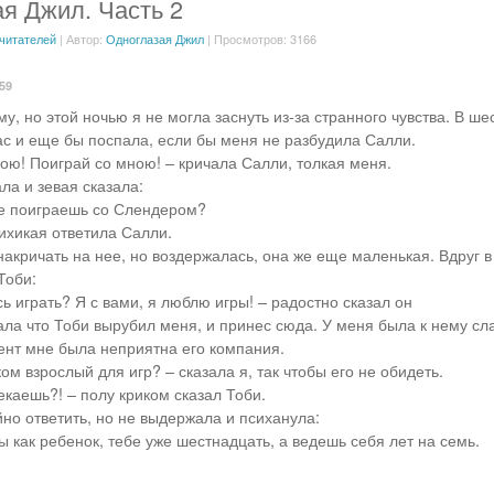
я Джил. Часть 2
 читателей
| Автор:
Одноглазая Джил
| Просмотров: 3166
:59
у, но этой ночью я не могла заснуть из-за странного чувства. В ше
ас и еще бы поспала, если бы меня не разбудила Салли.
ною! Поиграй со мною! – кричала Салли, толкая меня.
ла и зевая сказала:
не поиграешь со Слендером?
хихикая ответила Салли.
накричать на нее, но воздержалась, она же еще маленькая. Вдруг в
Тоби:
ь играть? Я с вами, я люблю игры! – радостно сказал он
ала что Тоби вырубил меня, и принес сюда. У меня была к нему сл
нт мне была неприятна его компания.
ком взрослый для игр? – сказала я, так чтобы его не обидеть.
екаешь?! – полу криком сказал Тоби.
йно ответить, но не выдержала и психанула:
 ты как ребенок, тебе уже шестнадцать, а ведешь себя лет на семь.