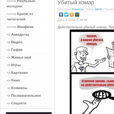
——> Реальные
Убитый комар
истории
Категория:
Комиксы
| Автор:
admin
| Просмо
——> Крипи от
читателей
Дата: 4-10-2013, 06:49
——> Фанфики
Действительно убитый комар. Лек
-> Анекдоты
-> Видео
-> Гифки
-> Живье моё
-> Игры
-> Картинки
-> Кино
-> Комиксы
-> Познавательное
-> Соцсети