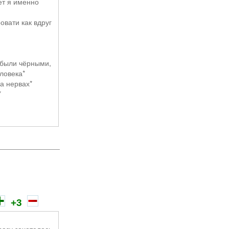
ет я именно
овати как вдруг
Час проходит
 были чёрными,
еловека*
на нервах*
*
ить где он,
ик*
+3
ошёл делать