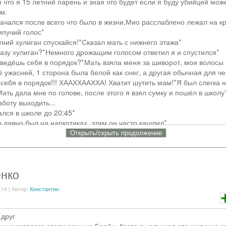
 что я 15 летний парень и зная что будет если я буду убийцей мож
нь в 7:00...
м.
аться!Ну кроме Бена...Он воды боялся
ачался после всего что было в жизни,Мио расслаблено лежал на кр
 водой Джеффа а тот улыбаясь отворачивался от воды!
пучий голос*
а Ким КТО СПЁР МОЙ КУПАЛЬНИК(ливчик)?ААААА?ДЖЕФФ ОТДАЙ! 
тний хулиган спускайся!*Сказал мать с нижнего этажа*
разу хулиган?*Немного дрожащим голосом ответил я и спустился*
ать но Джефф задержал Ким
ведёшь себя в порядок?*Мать взяла меня за шиворот, мои волосы
арк прогуляться
 ужасней, 1 сторона была белой как снег, а другая обычная для ч
меня сюда привёл?-спросила у ДЖеффа Ким
и себя в порядок!!! ХААХХААХХА! Хватит шутить мам!*Я был слегка 
-сказал Джефф
Мать дала мне по голове, после этого я взял сумку и пошёл в школу
еловал Ким
боту выходить...
ие СЛЕДУЕТ....
лся в школе до 20:45*
 давно был на наркотиках, этим он часто кашлил*
ндер уже скоро должен придти!*Парень достал камеру чтобы провер
Открыть/cкрыть продолжение
а шипеть*
ер*Мио сразу одел противогаз и привратился в того Huntera(Охотн
Сказал Слендер и взял меня*
нко
адо прям?*Я потёр противогаз и посмотрел на Слендера*
бывай ты же Прокси и это твой долг*я слегка хихикнул*
:14 | Автор:
Константин
олг!*Спустился с рук Слендера*
шь или принесёшь что ты сделал!*Слендер ушёл, а я в то время п
 друг
последнего человека и начертил знак Прокси*