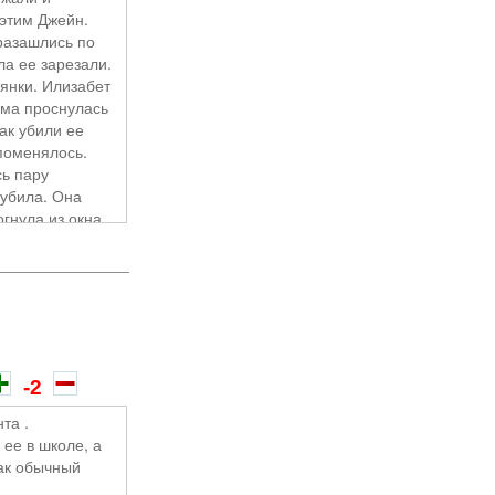
 этим Джейн.
разашлись по
:D)
ла ее зарезали.
янки. Илизабет
школу, обо мне
ама проснулась
н её убил" и т.д
ак убили ее
 поменялось.
 в глаз, я упал
сь пару
 убила. Она
нож бабочку я
огнула из окна.
н медленно
-2
та .
ее в школе, а
как обычный