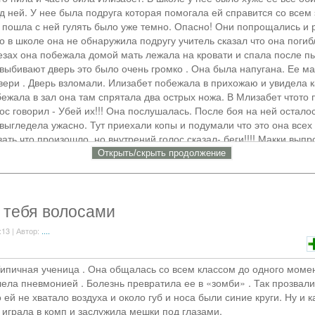
 кто то убил сестру?*Никита*
д ней. У нее была подруга которая помогала ей справится со всем
ключил телефон и бросил его в ноутбук*
а пошла с ней гулять было уже темно. Опасно! Они попрощались и 
 говорит об этом(если заметить я много раз использую слово"чёрт" 
о в школе она не обнаружила подругу учитель сказал что она погиб
шёл в низ и сразу на меня набросилась мать*
езах она побежала домой мать лежала на кровати и спала после пь
АЛ С МОЕЙ ДОЧКОЙ!???? УРОДЕЦ!!???*Я оттолкнул её и пошёл в 
выбивают дверь это было очень громко . Она была напугана. Ее м
об сестре,"он её убил говорю вам", "этот урод купил убийцу чтобы о
вери . Дверь взломали. Илизабет побежала в прихожаю и увидела к
ежала в зал она там спрятала два острых ножа. В Млизабет чтото
?*Я не успешно схватился за голову и хулиган подошёл ко мне и дал
ос говорил - Убей их!!! Она послушалась. После боя на ней остало
крикнул Никита*
выгледела ужасно. Тут приехали копы и подумали что это она всех
ТЫ ПСИХ! НЕ ДЕЛАЙ ЭТОГО!!!*Я встал и сломал ему руку, достав 
ать что произошло, но внутрений голос сказал- беги!!!! Макки выпр
стрых ударов в сердце, парень упал и от ран начал задыхаться, о
есу рядом с их домом.... Ее так и не кто не видел.
Открыть/cкрыть продолжение
це концов он умер*
е убежали, Никита взял меня и увёл к себе*
Так кто убил сестру?"Никита смотрел на меня*
а вздрогнул*
 тебя волосами
*Я тихо поднёс к его уху и сказал*
уг... Она мне просто надоела*Никита отошёл от меня*
:13 | Автор:
....
... ТЫ ПСИХ!*Потом я его успокоил и мы остались тут 1 на 1 день*
удет скоро.....
 Типичная ученица . Она общалась со всем классом до одного момен
ела пневмонией . Болезнь превратила ее в «зомби» . Так прозвали 
 ей не хватало воздуха и около губ и носа были синие круги. Ну и 
 играла в комп и заслужила мешки под глазами.