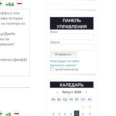
+54
жеффа,и она
тавку которую
ПАНЕЛЬ
 на палитре,но
УПРАВЛЕНИЯ
Логин
ицу!Джейн
сь за
Пароль
девушки!
!-ответил Джефф!
Регистрация на сайте!
Напомнить пароль?
Чужой компьютер
КАЛЕДАРЬ
олю....Фиг его
«
Август 2026 »
Пн
Вт
Ср
Чт
Пт
Сб
Вс
1
2
+5
3
4
5
6
7
8
9