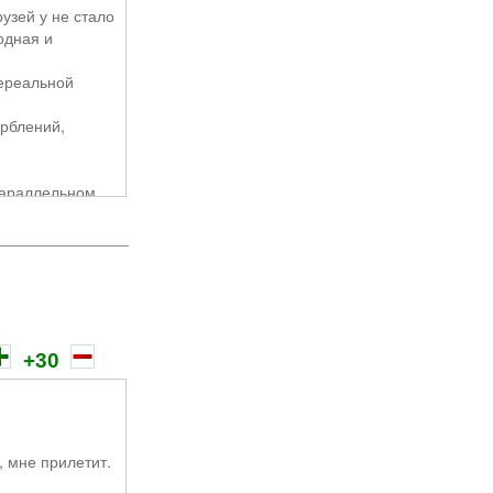
узей у не стало
одная и
нереальной
орблений,
 параллельном
тот день решила
йт .
+30
, мне прилетит.
стречи . Увы