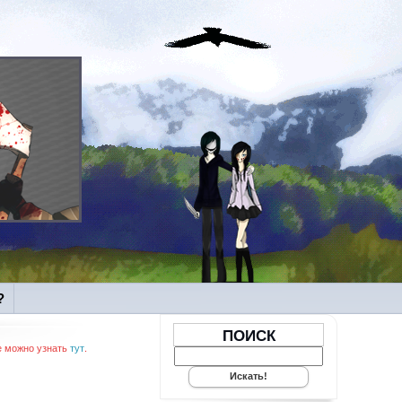
?
ПОИСК
е можно узнать
тут
.