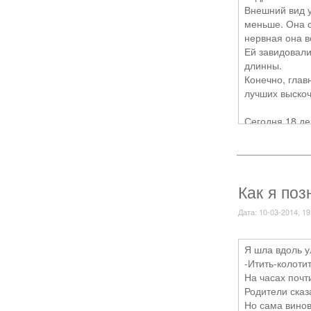
Внешний вид у
меньше. Она с
нервная она в
Ей завидовали
длинны.
Конечно, глав
лучших выскоч
Сегодня 18 де
классе училас
расправиться 
На уроке физр
Кэрм : эй не п
Как я поз
Кейт : смелос
Кэрм : Кейт , 
Дата: 10-03-2014, 19
Кейт : Мне это
Кэрм : рррррр
Кейт : хорошо 
Я шла вдоль у
-Итить-колоти
На часах почт
Родители сказ
Такой диалог 
Но сама винов