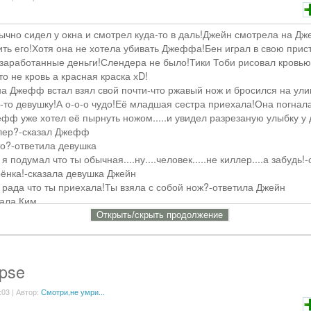
чно сидел у окна и смотрел куда-то в даль!Джейн смотрела на Д
ить его!Хотя она не хотела убивать Джеффа!Бен играл в свою прис
 заработанные деньги!Слендера не было!Тики Тоби рисовал кровью
то не кровь а красная краска хD!
а Джефф встал взял свой почти-что ржавый нож и бросился на ул
-то девушку!А о-о-о чудо!Её младшая сестра приехала!Она погнала
 уже хотел её пырнуть ножом.....и увидел разрезаную улыбку у 
ллер?-сказал Джефф
то?-ответила девушка
я подумал что ты обычная....ну....человек.....не киллер....а забудь
ёнка!-сказала девушка Джейн
 рада что ты приехала!Ты взяла с собой нож?-ответила Джейн
зала Ким.
аскрыв свой рот...
Открыть/cкрыть продолжение
 в Ким?Ахахахах-ответила ДЖеффу Джейн!Не позволю,а может позв
ла
rpse
ит!Пошли Ким я тебе комнату покажу!
лендер знает что она тут?
:03 | Автор:
Смотри,не умри...
етила Джейн!