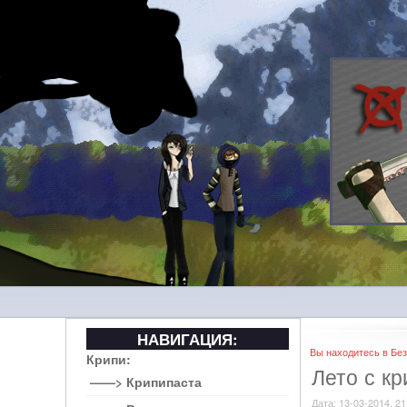
НАВИГАЦИЯ:
Вы находитесь в Без
Крипи:
Лето с к
——> Крипипаста
Дата: 13-03-2014, 21