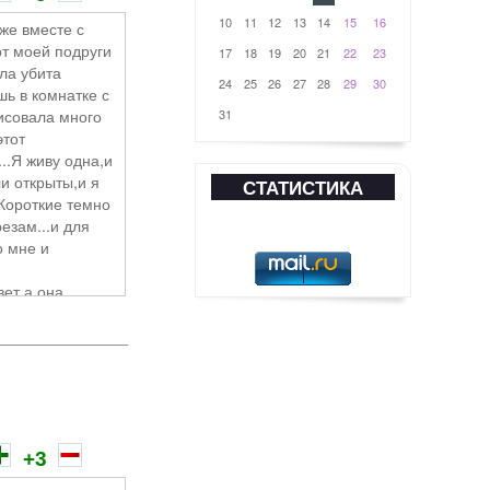
10
11
12
13
14
15
16
же вместе с
от моей подруги
17
18
19
20
21
22
23
она
ла убита
24
25
26
27
28
29
30
ь в комнатке с
исовала много
31
этот
..Я живу одна,и
и открыты,и я
СТАТИСТИКА
.Короткие темно
езам...и для
о мне и
вет,а она
ежала в
унок
ООК!-кричала
ом номере!
+3