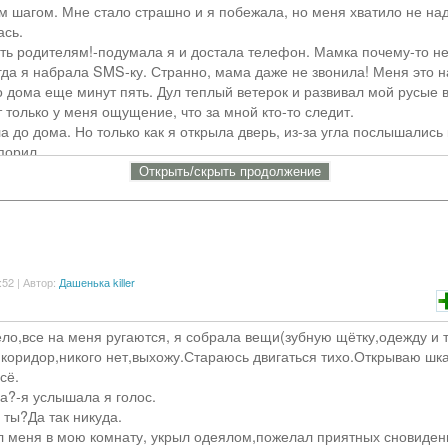
икакого Роба . «Эй!» сзади крикнула Кэрм . Послышался звук ножни
 шагом. Мне стало страшно и я побежала, но меня хватило не над
 ужасной богини !» крикнула Кэрм держа в руках волосы Кейт . «
ась.
лосы...Ты отрезала мои волосы ….все равно мне» гордо ответила Ке
ть родителям!-подумала я и достала телефон. Мамка почему-то не
е все равно . Дома она ревела . Мама не могла успокоить ее . Кейт
гда я набрала SMS-ку. Странно, мама даже не звонила! Меня это 
осы .
о дома еще минут пять. Дул теплый ветерок и развивал мой русые 
т только у меня ощущение, что за мной кто-то следит.
а до дома. Но только как я открыла дверь, из-за угла послышались 
порил.
удивилась этому . Кейт подошла к ней и пригласила прогуляться . 
ал парень.(по голосу понятно)
Открыть/cкрыть продолжение
аким вежливым поведением .
л другой.
я, людей здесь дофига!-вступила девушка. Ее фраза как-то настор
 боишься ?
любопытство. Я выглянула из-за угла и увидела там...КРИПИПАС
ь парня...
ый Джек, Джефф и Клокворк. Сначала я подумала, что это косплеер
ти боишься ?
 С ними ведь можно сфоткаться. И надо спросить, где взяли одежд
:52 | Автор:
Дашенька killer
шо раскрасились. Я сначала подумала, что Джефф правда вырезал
?
ие часы. Я вышла из своего "укрытия". Ой как зря!
 мрачные вопросы …?
продолжали спорить. Но тут недо Джокер вынул из кармана нож и 
ло,все на меня ругаются, я собрала вещи(зубную щётку,одежду и т
помолчи..
его рядом(я его сначала не заметила)
коридор,никого нет,выхожу.Стараюсь двигаться тихо.Открываю шк
ы сделал!?-орал Джек.
сё.
эрм в грудь . Она стала задыхаться и упала на колени . Кейт взяла
это задолбало!
да?-я услышала я голос.
ала шею Кэрм . « Я задушу тебя волосами !» Кейт затянула волос 
 не подрались. Кло хотела из успокоить, но тщетно. Я с афигевшим
 ты?Да так никуда.
м . Это не все . Кейт наступила ей на лицо и превратила его в мес
все происходящее.
 меня в мою комнату, укрыл одеялом,пожелал приятных сновиден