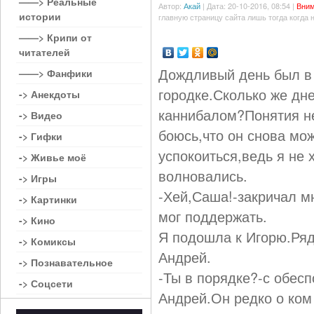
——> Реальные
Автор:
Акай
| Дата: 20-10-2016, 08:54 |
Вним
истории
главную страницу сайта лишь тогда когда 
——> Крипи от
читателей
Дождливый день был в
——> Фанфики
городке.Сколько же дне
-> Анекдоты
каннибалом?Понятия не
-> Видео
боюсь,что он снова мо
-> Гифки
успокоиться,ведь я не 
-> Живье моё
волновались.
-> Игры
-Хей,Саша!-закричал м
-> Картинки
мог поддержать.
-> Кино
Я подошла к Игорю.Ряд
-> Комиксы
Андрей.
-> Познавательное
-Ты в порядке?-с обес
-> Соцсети
Андрей.Он редко о ком