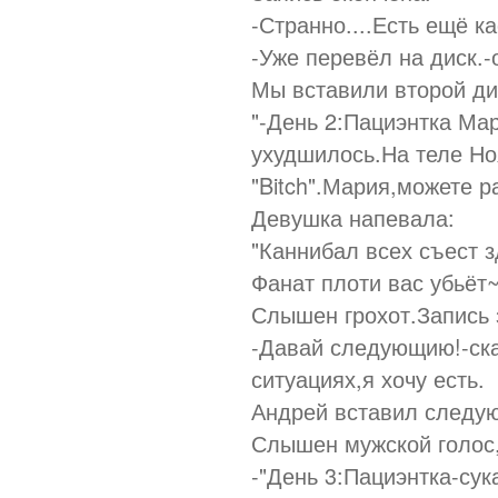
-Странно....Есть ещё к
-Уже перевёл на диск.-
Мы вставили второй ди
"-День 2:Пациэнтка Ма
ухудшилось.На теле Но
"Bitch".Мария,можете р
Девушка напевала:
"Каннибал всех съест з
Фанат плоти вас убьёт~
Слышен грохот.Запись
-Давай следующию!-ска
ситуациях,я хочу есть.
Андрей вставил следу
Слышен мужской голос,
-"День 3:Пациэнтка-су