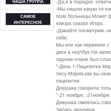
-Да,я в порядке.-ответи
НАША ГРУППА
-Мы нашли какую-то кас
псих.больницы.Может ф
САМОЕ
ИНТЕРЕСНОЕ
юмора сказал Игорь
-Давайте посмотрим.-н
себе.
Мы ели как перевели с 
диск в ноутбук.На зап
заднем плане был слыш
"-День 1:Пациэнтка Ма
лесу.Мария,как вы оказ
пациэнтки.
Девушка говорила толь
"-21 ноября...21ноября..
Девушка смеялась,гово
Запись окончена.