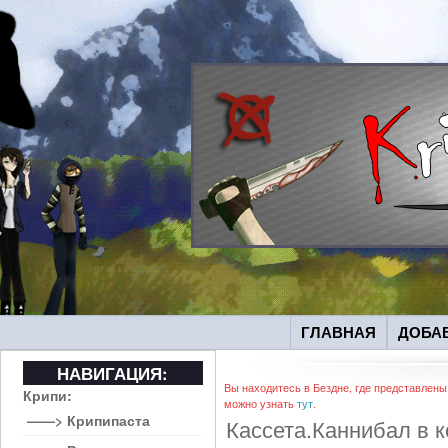
ГЛАВНАЯ
ДОБА
НАВИГАЦИЯ:
Вы находитесь в Бездне, где представлены
Крипи:
можно узнать
тут
.
——> Крипипаста
Кассета.Каннибал в к