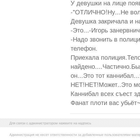
У девушки на лице поя
-"ОТЛИЧНО!Ну...Не в
Девушка закричала и н
-Это...-Игорь занервнич
-Надо звонить в полици
телефон.
Приехала полиция.Тело
найдено....Частично.Б
он...Это тот каннибал..
НЕТ!НЕТ!Может..Это мо
Каннибал всех съест зд
Фанат плоти вас убьёт
Для связи с администратором нажмите на надпись
Администрация не несет ответственности за добавленные пользователями мате