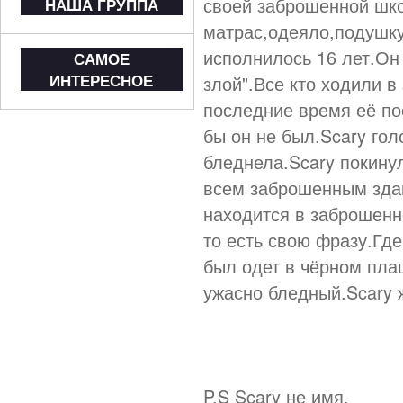
своей заброшенной шко
НАША ГРУППА
матрас,одеяло,подушку
исполнилось 16 лет.Он
САМОЕ
ИНТЕРЕСНОЕ
злой".Все кто ходили 
последние время её по
бы он не был.Scary гол
бледнела.Scary покину
всем заброшенным здан
находится в заброшенн
то есть свою фразу.Где
был одет в чёрном пла
ужасно бледный.Scary 
P.S Scary не имя.