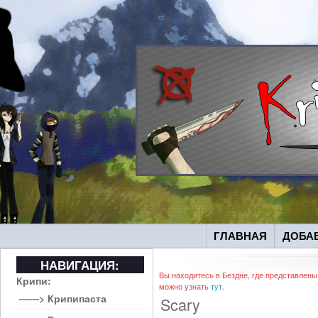
ГЛАВНАЯ
ДОБА
НАВИГАЦИЯ:
Вы находитесь в Бездне, где представлены
Крипи:
можно узнать
тут
.
——> Крипипаста
Scary