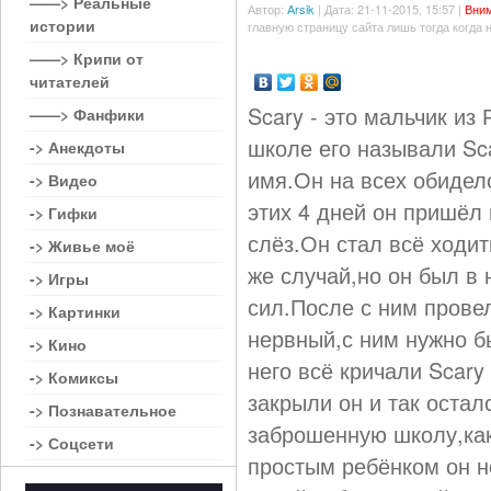
——> Реальные
Автор:
Arsik
| Дата: 21-11-2015, 15:57 |
Вним
истории
главную страницу сайта лишь тогда когда 
——> Крипи от
читателей
Scary - это мальчик из
——> Фанфики
школе его называли Sca
-> Анекдоты
имя.Он на всех обидел
-> Видео
этих 4 дней он пришёл 
-> Гифки
слёз.Он стал всё ходи
-> Живье моё
же случай,но он был в 
-> Игры
сил.После с ним прове
-> Картинки
нервный,с ним нужно бы
-> Кино
него всё кричали Scary
-> Комиксы
закрыли он и так оста
-> Познавательное
заброшенную школу,как 
-> Соцсети
простым ребёнком он н