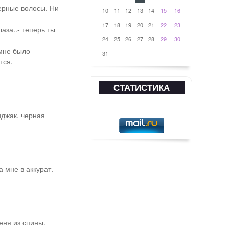
черные волосы. Ни
10
11
12
13
14
15
16
17
18
19
20
21
22
23
аза..- теперь ты
24
25
26
27
28
29
30
 мне было
31
тся.
СТАТИСТИКА
иджак, черная
 мне в аккурат.
еня из спины.