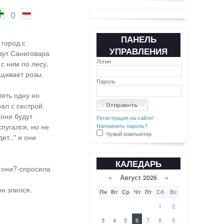
0
ПАНЕЛЬ
 город с
УПРАВЛЕНИЯ
овут Саниговара
Логин
с ним по лесу,
ащивает розы.
Пароль
лять одну но
ал с сестрой.
 они будут
Регистрация на сайте!
пугался, но не
Напомнить пароль?
Чужой компьютер
ет.." и они
КАЛЕДАРЬ
о они?-спросила
«
Август 2026 »
он злился.
Пн
Вт
Ср
Чт
Пт
Сб
Вс
1
2
3
4
5
6
7
8
9