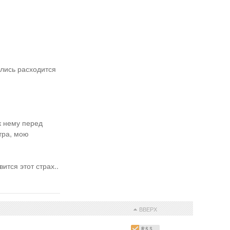
ались расходится
к нему перед
тра, мою
ится этот страх..
ВВЕРХ