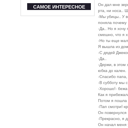
Он дал мне зерк
САМОЕ ИНТЕРЕСНОЕ
рта, ни носа.. 
-Мы убицы.. У в
поняла почему 
-Да.. Но я хочу
смешно, что я х
-Но ты еще мале
Я вышла из дом
-С дядей Джеко
-Да..
-Держи, в этом
юбка до кален.
-Спасибо папа, 
-В субботу мы 
-Хорошо!- бежа
Как я прибежала
Потом я пошла т
-Пап смотри!-кр
Он повернулся 
-Прекрасно, я 
Он начал меня 