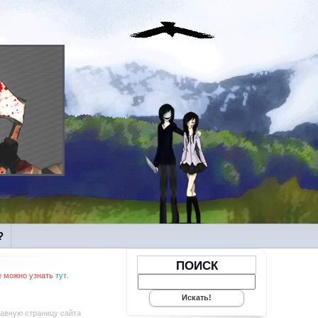
?
ПОИСК
е можно узнать
тут
.
лавную страницу сайта