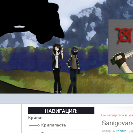
НАВИГАЦИЯ:
Вы находитесь в Без
Крипи:
Sanigovar
——> Крипипаста
Автор:
Ангелина
| Да