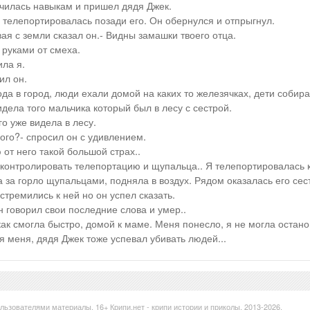
училась навыкам и пришел дядя Джек.
и телепортировалась позади его. Он обернулся и отпрыгнул.
вая с земли сказал он.- Видны замашки твоего отца.
 руками от смеха.
ла я.
ил он.
ода в город, люди ехали домой на каких то железячках, дети собир
дела того мальчика который был в лесу с сестрой.
го уже видела в лесу.
лого?- спросил он с удивлением.
ю от него такой большой страх..
 контролировать телепортацию и щупальца.. Я телепортировалась 
а за горло щупальцами, подняла в воздух. Рядом оказалась его сес
стремились к ней но он успел сказать.
н говорил свои последние слова и умер..
ак смогла быстро, домой к маме. Меня понесло, я не могла останов
я меня, дядя Джек тоже успевал убивать людей...
ользователями материалы. 16+
Крипи.нет - крипи истории и приколы. 2013-
2026.