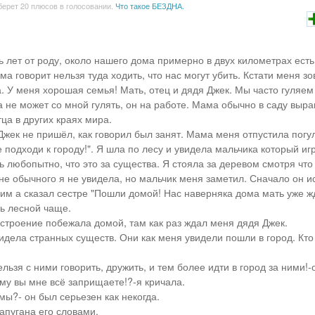
берет 20 плюсов в голосовании.
Что такое БЕЗДНА.
 лет от роду, около нашего дома примерно в двух километрах есть
а говорит нельзя туда ходить, что нас могут убить. Кстати меня з
 У меня хорошая семья! Мать, отец и дядя Джек. Мы часто гуляем 
а не может со мной гулять, он на работе. Мама обычно в саду выр
ца в других краях мира.
Джек не пришёл, как говорил был занят. Мама меня отпустила погу
 подходи к городу!". Я шла по лесу и увидела мальчика который игр
ь любопытно, что это за существа. Я стояла за деревом смотря что
не обычного я не увидела, но мальчик меня заметил. Сначало он ис
ним а сказал сестре "Пошли домой! Нас наверняка дома мать уже жд
ь лесной чаще.
строение побежала домой, там как раз ждал меня дядя Джек.
видела странных существ. Они как меня увидели пошли в город. Кт
льзя с ними говорить, дружить, и тем более идти в город за ними!-
му вы мне всё заприщаете!?-я кричала.
мы?- он был серьезен как некогда.
напугана его словами.