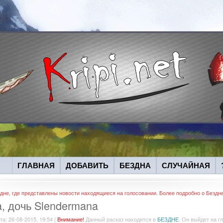
ГЛАВНАЯ
ДОБАВИТЬ
БЕЗДНА
СЛУЧАЙНАЯ
дне, где представлены новости находящиеся на голосовании. Более подробно о Бездн
a, дочь Slendermana
та: 26-08-2015, 19:54 |
Внимание!
Данный расказ находится в
БЕЗДНЕ
. Он выйдет на г