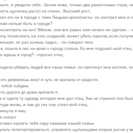
ало, я увидела себя.. Белая кожа, только два разноглазых глаза, 
Шесть щупалец растут из спины.. Высокий рост..
сех кто не в городе с теми Людьми крипипасты- он смотрел мне в гл
нам нельзя быть в городе?
 посмотреть на них! Вблизи, они все равно нам нечего не сделаю..-
очу посмотреть на этих созданий, может убить парочку если получи
нькая, но раз хочешь ладно..- он говорил тихо.
а, пошла в лес на краю к городу стояла. Ко мне подошёл мой отец.
м идешь в город?- спросил отец.
 ходила убивать людей вся наша семья- он протянул мне костюм, п
что доверяешь мне!-я чуть не кричала от радости.
с тобой пойдем.
 по дороги до дома кричала я.
 я одела ту одежду которую мне дал отец. Как не странно она была
уда вновь, и там до сих пор стоял мой отец.
икнула я ему.
и сказал
должен научить тебя пару навыкам нашей семьи.
учить телепортироваться, управлять щупальцами кторые росли у м