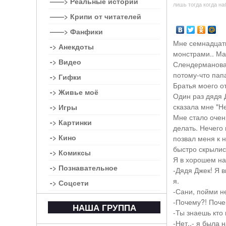
——> Реальные истории
лишь тогда когда на
——> Крипи от читателей
——> Фанфики
Мне семнадцать
-> Анекдоты
монстрами.. Мам
-> Видео
Слендерманова.
потому-что пап
-> Гифки
Братья моего от
-> Живье моё
Один раз дядя 
сказала мне "Не
-> Игры
Мне стало очен
-> Картинки
делать. Нечего 
-> Кино
позвал меня к 
быстро скрылис
-> Комиксы
Я в хорошем на
-> Познавательное
-Дядя Джек! Я 
я.
-> Соцсети
-Сани, пойми не
-Почему?! Поче
НАША ГРУППА
-Ты знаешь кто 
-Нет..- я была 