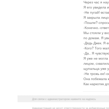
Через час я на
Я его увидела 
-Не пугай!-вста
Я закрыла лицо
-Пошли?-спроси
-Конечно.-ответ
Мы стояли у вх
по домам. Я уви
-Дядь Джек. Я е
-Кого? Того ма
-Да.. Я чувству
Я уже не могла
лицом, схватил
щупальца уже у
-Не трожь ее!-о
Она побежала к
Как наркотик дл
Для связи с администратором нажмите на надпись
Администрация не несет ответственности за добавленные п