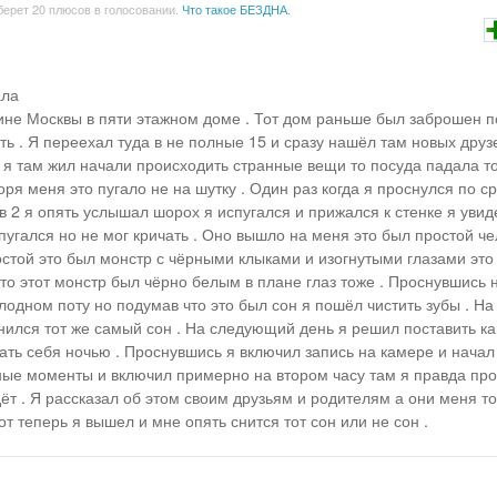
берет 20 плюсов в голосовании.
Что такое БЕЗДНА.
ала
ине Москвы в пяти этажном доме . Тот дом раньше был заброшен 
ть . Я переехал туда в не полные 15 и сразу нашёл там новых друз
 я там жил начали происходить странные вещи то посуда падала 
оря меня это пугало не на шутку . Один раз когда я проснулся по с
в 2 я опять услышал шорох я испугался и прижался к стенке я увид
спугался но не мог кричать . Оно вышло на меня это был простой че
остой это был монстр с чёрными клыками и изогнутыми глазами это
что этот монстр был чёрно белым в плане глаз тоже . Проснувшись
олодном поту но подумав что это был сон я пошёл чистить зубы . Н
нился тот же самый сон . На следующий день я решил поставить ка
сать себя ночью . Проснувшись я включил запись на камере и начал
ные моменты и включил примерно на втором часу там я правда пр
ёт . Я рассказал об этом своим друзьям и родителям а они меня то
от теперь я вышел и мне опять снится тот сон или не сон .