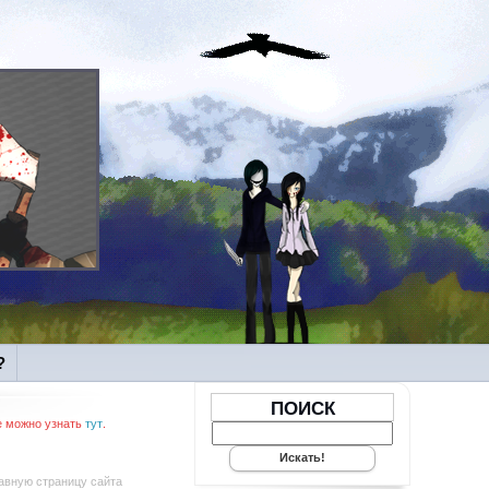
?
ПОИСК
е можно узнать
тут
.
лавную страницу сайта