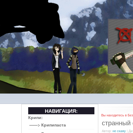
НАВИГАЦИЯ:
Вы находитесь в Без
Крипи:
странный 
——> Крипипаста
Автор:
не скажу
| Да