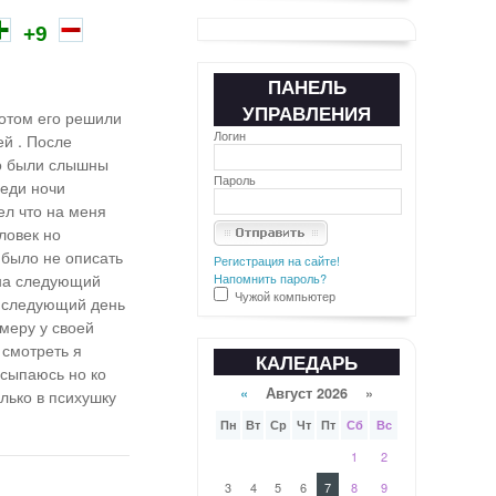
+9
ПАНЕЛЬ
УПРАВЛЕНИЯ
потом его решили
Логин
ей . После
то были слышны
Пароль
реди ночи
ел что на меня
ловек но
 было не описать
Регистрация на сайте!
 на следующий
Напомнить пароль?
Чужой компьютер
а следующий день
меру у своей
 смотреть я
КАЛЕДАРЬ
осыпаюсь но ко
«
Август 2026 »
лько в психушку
Пн
Вт
Ср
Чт
Пт
Сб
Вс
1
2
3
4
5
6
7
8
9