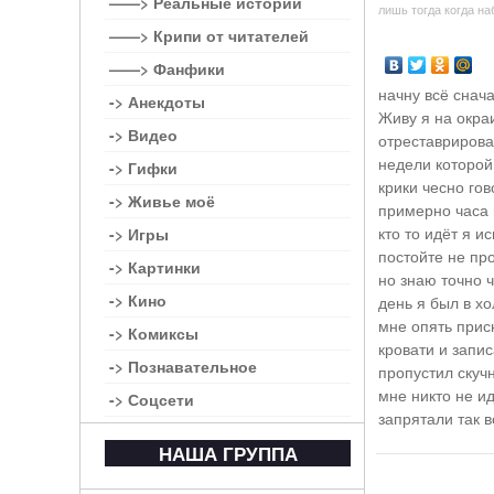
——> Реальные истории
лишь тогда когда на
——> Крипи от читателей
——> Фанфики
начну всё снач
-> Анекдоты
Живу я на окра
-> Видео
отреставрирова
недели которой
-> Гифки
крики чесно гов
-> Живье моё
примерно часа 
кто то идёт я и
-> Игры
постойте не пр
-> Картинки
но знаю точно 
-> Кино
день я был в х
мне опять прис
-> Комиксы
кровати и запи
-> Познавательное
пропустил скуч
мне никто не ид
-> Соцсети
запрятали так в
НАША ГРУППА