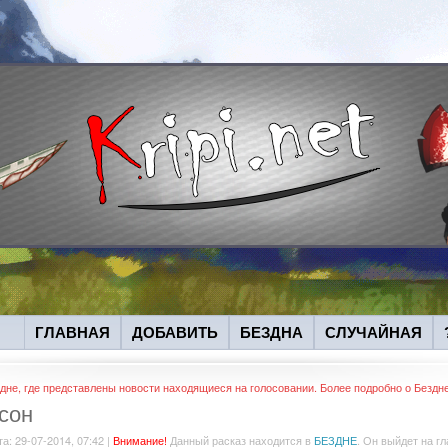
ГЛАВНАЯ
ДОБАВИТЬ
БЕЗДНА
СЛУЧАЙНАЯ
дне, где представлены новости находящиеся на голосовании. Более подробно о Бездн
сон
та: 29-07-2014, 07:42 |
Внимание!
Данный расказ находится в
БЕЗДНЕ
. Он выйдет на г