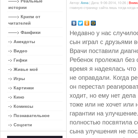
——> Реальные
Автор:
Анна
| Дата: 9-06-2014, 10:26 |
Внима
истории
главную страницу сайта лишь тогда когда 
——> Крипи от
читателей
Недавно у нас случило
——> Фанфики
сын играл с друзьями в
-> Анекдоты
Врачи поставили диагн
-> Видео
Ребенок пролежал без с
-> Гифки
время я надеялась что
-> Живье моё
не оправдали. Когда ре
-> Игры
он перестал реагирова
-> Картинки
ходит, но ему нет дела
-> Кино
тоже или не хочет или 
-> Комиксы
гарантии на улучшение.
-> Познавательное
полностью посвятила с
-> Соцсети
сына улучшения не пос