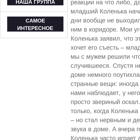
реакции на что либо, д
НАША ГРУППА
младший Коленька нача
дни вообще не выходил 
САМОЕ
ИНТЕРЕСНОЕ
ним в коридоре. Мои у
Коленька заявил, что эт
хочет его съесть – мла
мы с мужем решили что
случившееся. Спустя н
доме немного поутихла
странные вещи: иногда 
нами наблюдает, у него
просто звериный оскал
только, когда Коленьк
– но стал нервным и д
звука в доме. А вчера 
Коленька часто играет 