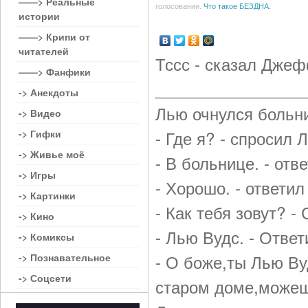
——> Реальные
голосовании.
Что такое БЕЗДНА.
истории
——> Крипи от
читателей
Тссс - сказал Дже
——> Фанфики
_______________
-> Анекдоты
Лью очнулся больн
-> Видео
- Где я? - спросил 
-> Гифки
-> Живье моё
- В больнице. - отв
-> Игры
- Хорошо. - ответил
-> Картинки
- Как тебя зовут? 
-> Кино
- Лью Вудс. - Ответ
-> Комиксы
- О боже,ты Лью Ву
-> Познавательное
-> Соцсети
старом доме,можеш