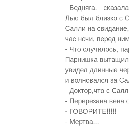
- Бедняга. - сказал
Лью был близко с С
Салли на свидание,
час ночи, перед ни
- Что случилось, п
Парнишка вытащил 
увидел длинные че
и волновался за С
- Доктор,что с Сал
- Перерезана вена о
- ГОВОРИТЕ!!!!!
- Мертва...