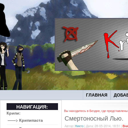
ГЛАВНАЯ
ДОБА
НАВИГАЦИЯ:
Вы находитесь в Бездне, где представлен
Крипи:
Смертоносный Лью.
——> Крипипаста
Автор:
Никто
| Дата: 28-05-2014, 18:51 |
Вни