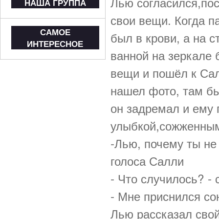
Лью согласился,пос
НАША ГРУППА
свои вещи. Когда п
САМОЕ
был в крови, а на с
ИНТЕРЕСНОЕ
ванной на зеркале 
вещи и пошёл к Сал
нашел фото, там б
он задремал и ему
улыбкой,сожженным
-Лью, почему ты не
голоса Салли
- Что случилось? -
- Мне приснился сон
Лью рассказал свой