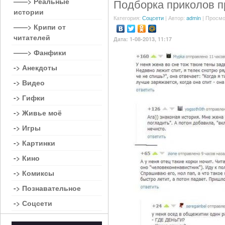
——> Реальные
Подборка приколов п
истории
Категория:
Соцсети
| Автор:
admin
| Просмо
——> Крипи от
читателей
Дата: 1-08-2013, 11:17
——> Фанфики
-> Анекдоты
-> Видео
-> Гифки
-> Живье моё
-> Игры
-> Картинки
-> Кино
-> Комиксы
-> Познавательное
-> Соцсети