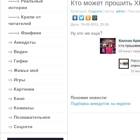
——> Реальные
Кто может прошить Х
истории
Категория:
Соцсети
| Автор:
admin
| Просмо
——> Крипи от
читателей
Дата: 19-03-2013, 23:24
——> Фанфики
Ну кто же еще?
-> Анекдоты
-> Видео
-> Гифки
-> Живье моё
-> Игры
-> Картинки
Похожие новости:
-> Кино
Подборка анекдотов за неделю
-> Комиксы
-> Познавательное
-> Соцсети