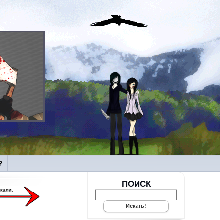
?
ПОИСК