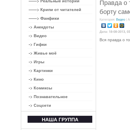
——> Реальные истории
Правда о 
——> Крипи от читателей
борту сам
——> Фанфики
Категория:
Видео
| А
-> Анекдоты
Дата: 18-08-2013, 0
-> Видео
Вся правда о т
-> Гифки
-> Живье моё
-> Игры
-> Картинки
-> Кино
-> Комиксы
-> Познавательное
-> Соцсети
НАША ГРУППА