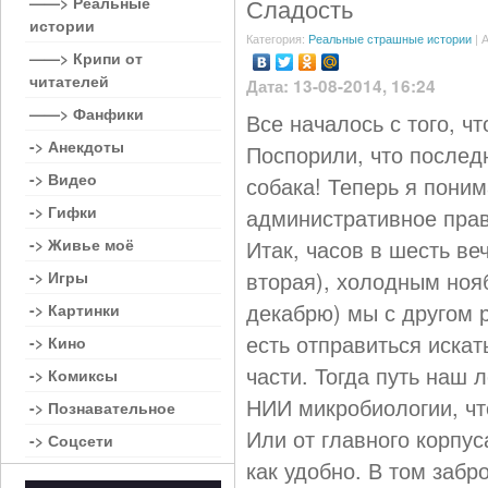
——> Реальные
Сладость
истории
Категория:
Реальные страшные истории
| 
——> Крипи от
читателей
Дата: 13-08-2014, 16:24
——> Фанфики
Все началось с того, ч
-> Анекдоты
Поспорили, что послед
-> Видео
собака! Теперь я пони
-> Гифки
административное право
-> Живье моё
Итак, часов в шесть ве
вторая), холодным ноя
-> Игры
декабрю) мы с другом 
-> Картинки
есть отправиться иска
-> Кино
части. Тогда путь наш 
-> Комиксы
НИИ микробиологии, чт
-> Познавательное
Или от главного корпу
-> Соцсети
как удобно. В том заб