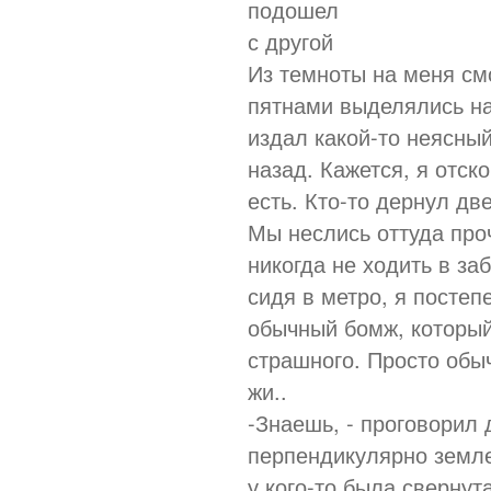
подошел
с другой
Из темноты на меня см
пятнами выделялись на
издал какой-то неясный
назад. Кажется, я отско
есть. Кто-то дернул две
Мы неслись оттуда проч
никогда не ходить в за
сидя в метро, я постеп
обычный бомж, который
страшного. Просто обы
жи..
-Знаешь, - проговорил д
перпендикулярно земле.
у кого-то была свернута