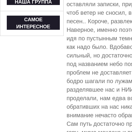
НАША ГРУППА
оставляли записки, при
чтоб ветер не сносил, 
САМОЕ
песен.. Короче, развле
ИНТЕРЕСНОЕ
Наверное, именно поэт
идя по пустынным темн
как надо было. Вдобаво
сильный, но достаточн
под названием небо по
проблем не доставляет
бодро шагали по лужам
разделявшее нас и НИИ
проделали, нам едва вс
обративших на нас ник
внимание нечасто обращ
Сам путь достаточно пр
гору, мимо макдака и т