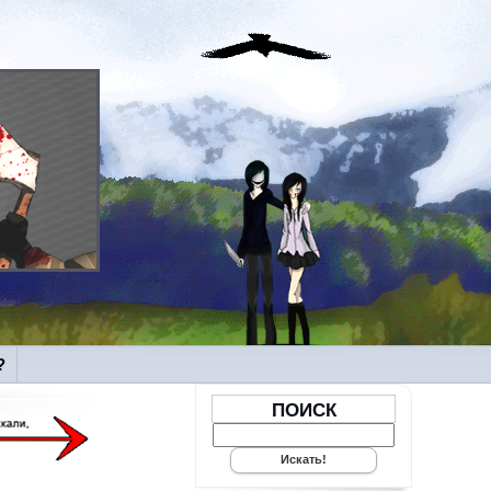
?
ПОИСК