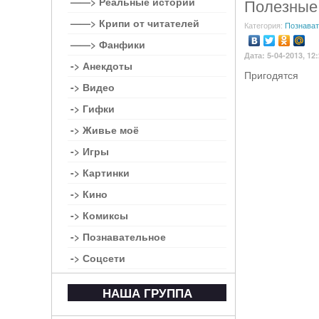
——> Реальные истории
Полезные
——> Крипи от читателей
Категория:
Познават
——> Фанфики
Дата: 5-04-2013, 12
-> Анекдоты
Пригодятся
-> Видео
-> Гифки
-> Живье моё
-> Игры
-> Картинки
-> Кино
-> Комиксы
-> Познавательное
-> Соцсети
НАША ГРУППА