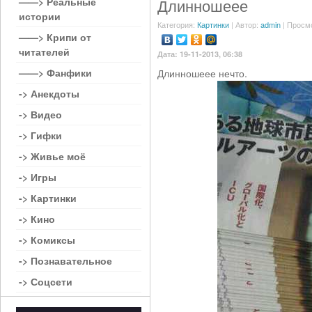
——> Реальные
Длинношеее
истории
Категория:
Картинки
| Автор:
admin
| Просм
——> Крипи от
читателей
Дата: 19-11-2013, 06:38
——> Фанфики
Длинношеее нечто.
-> Анекдоты
-> Видео
-> Гифки
-> Живье моё
-> Игры
-> Картинки
-> Кино
-> Комиксы
-> Познавательное
-> Соцсети