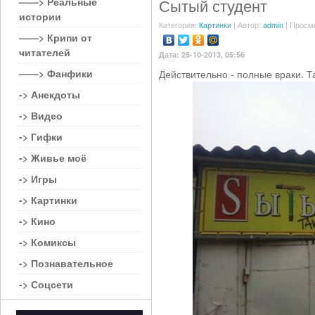
——> Реальные
Сытый студент
истории
Категория:
Картинки
| Автор:
admin
| Просм
——> Крипи от
читателей
Дата: 25-10-2013, 05:56
——> Фанфики
Действительно - полные враки. Т
-> Анекдоты
-> Видео
-> Гифки
-> Живье моё
-> Игры
-> Картинки
-> Кино
-> Комиксы
-> Познавательное
-> Соцсети