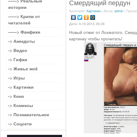
——> Реальные
Смердящий пердун
истории
Категория:
Картинки
| Автор:
admin
| Просм
——> Крипи от
читателей
Дата: 4-10-2013, 05:26
——> Фанфики
Новый отжиг от Лохматого. Смер
картинку чтобы прочитать!
-> Анекдоты
-> Видео
-> Гифки
-> Живье моё
-> Игры
-> Картинки
-> Кино
-> Комиксы
-> Познавательное
-> Соцсети