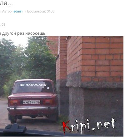
а...
| Автор:
admin
| Просмотров: 3163
9:03
в другой раз насосешь.