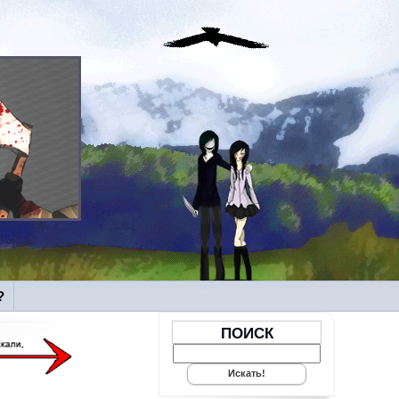
?
ПОИСК