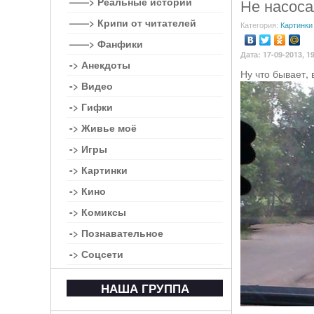
——> Реальные истории
Не насосал
——> Крипи от читателей
Категория:
Картинки
——> Фанфики
Дата: 17-09-2013, 1
-> Анекдоты
Ну что бывает, 
-> Видео
-> Гифки
-> Живье моё
-> Игры
-> Картинки
-> Кино
-> Комиксы
-> Познавательное
-> Соцсети
НАША ГРУППА