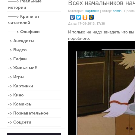
——> Реальные
Всех начальников н
истории
Категория:
Картинки
| Автор:
admin
| Просм
——> Крипи от
читателей
Дата: 17-09-2013, 17:38
——> Фанфики
И только не надо звиздеть что в
подобного.
-> Анекдоты
-> Видео
-> Гифки
-> Живье моё
-> Игры
-> Картинки
-> Кино
-> Комиксы
-> Познавательное
-> Соцсети