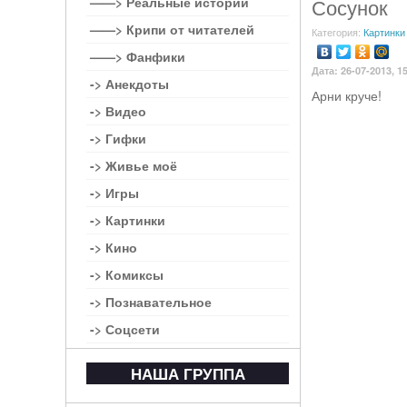
——> Реальные истории
Сосунок
——> Крипи от читателей
Категория:
Картинки
——> Фанфики
Дата: 26-07-2013, 1
-> Анекдоты
Арни круче!
-> Видео
-> Гифки
-> Живье моё
-> Игры
-> Картинки
-> Кино
-> Комиксы
-> Познавательное
-> Соцсети
НАША ГРУППА