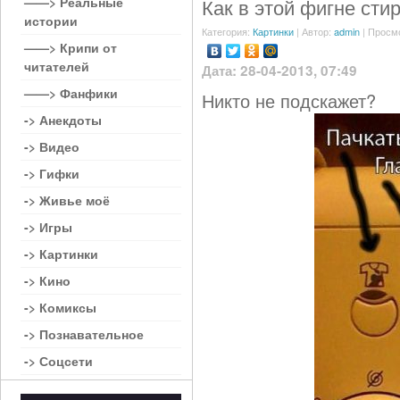
——> Реальные
Как в этой фигне сти
истории
Категория:
Картинки
| Автор:
admin
| Просм
——> Крипи от
читателей
Дата: 28-04-2013, 07:49
——> Фанфики
Никто не подскажет?
-> Анекдоты
-> Видео
-> Гифки
-> Живье моё
-> Игры
-> Картинки
-> Кино
-> Комиксы
-> Познавательное
-> Соцсети