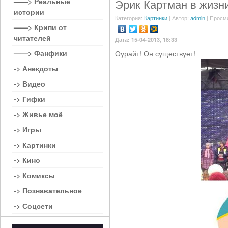
——> Реальные
Эрик Картман в жизн
истории
Категория:
Картинки
| Автор:
admin
| Просм
——> Крипи от
читателей
Дата: 15-04-2013, 18:33
——> Фанфики
Оурайт! Он существует!
-> Анекдоты
-> Видео
-> Гифки
-> Живье моё
-> Игры
-> Картинки
-> Кино
-> Комиксы
-> Познавательное
-> Соцсети