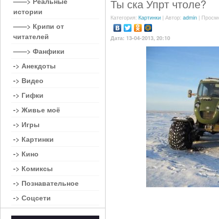
——> Реальные
Ты ска Упрт чтоле?
истории
Категория:
Картинки
| Автор:
admin
| Просм
——> Крипи от
читателей
Дата: 13-04-2013, 20:10
——> Фанфики
-> Анекдоты
-> Видео
-> Гифки
-> Живье моё
-> Игры
-> Картинки
-> Кино
-> Комиксы
-> Познавательное
-> Соцсети