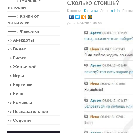
——> Реальные
Сколько стоишь?
истории
Категория:
Картинки
| Автор:
admin
| Просм
——> Крипи от
читателей
Дата: 7-04-2013, 03:59
——> Фанфики
-> Анекдоты
-> Видео
-> Гифки
-> Живье моё
-> Игры
-> Картинки
-> Кино
-> Комиксы
-> Познавательное
-> Соцсети