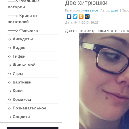
——> Реальные
Две хитрюшки
истории
Категория:
Живье мое
| Автор:
admin
| Прос
——> Крипи от
читателей
Дата: 9-11-2013, 16:27
——> Фанфики
Две нюшки-хитрюшки что-то зате
-> Анекдоты
-> Видео
-> Гифки
-> Живье моё
-> Игры
-> Картинки
-> Кино
-> Комиксы
-> Познавательное
-> Соцсети