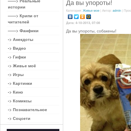
——> Реальные
Да вы упороты!
истории
Категория:
Живье мое
| Автор:
admin
| Прос
——> Крипи от
читателей
Дата: 4-10-2013, 07:08
——> Фанфики
Да вы упороты, собакены!
-> Анекдоты
-> Видео
-> Гифки
-> Живье моё
-> Игры
-> Картинки
-> Кино
-> Комиксы
-> Познавательное
-> Соцсети