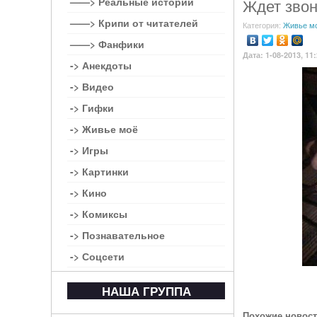
——> Реальные истории
Ждет звон
——> Крипи от читателей
Категория:
Живье м
——> Фанфики
Дата: 1-08-2013, 11
-> Анекдоты
-> Видео
-> Гифки
-> Живье моё
-> Игры
-> Картинки
-> Кино
-> Комиксы
-> Познавательное
-> Соцсети
НАША ГРУППА
Похожие новост