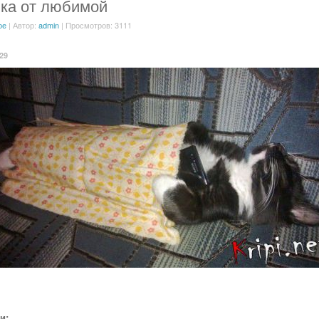
ка от любимой
ое
| Автор:
admin
| Просмотров: 3111
:29
и: