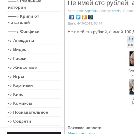
——> Реальные
Не имей сто рублей, 
истории
Категория:
Картинки
| Автор:
admin
| Просм
——> Крипи от
читателей
Дата: 4-10-2013, 05:14
——> Фанфики
Не имей сто рублей, а имей 100 Д
-> Анекдоты
-> Видео
-> Гифки
-> Живье моё
-> Игры
-> Картинки
-> Кино
-> Комиксы
-> Познавательное
-> Соцсети
Похожие новости:
Мне нужна твоя...