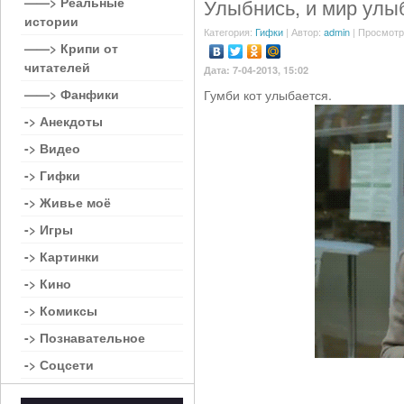
——> Реальные
Улыбнись, и мир улы
истории
Категория:
Гифки
| Автор:
admin
| Просмотр
——> Крипи от
читателей
Дата: 7-04-2013, 15:02
——> Фанфики
Гумби кот улыбается.
-> Анекдоты
-> Видео
-> Гифки
-> Живье моё
-> Игры
-> Картинки
-> Кино
-> Комиксы
-> Познавательное
-> Соцсети