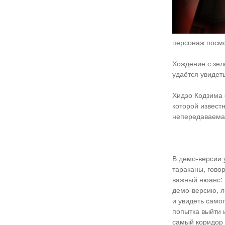
персонаж посмо
Хождение с зел
удаётся увидет
Хидэо Кодзима с
которой известн
непередаваемая
В демо-версии 
тараканы, гов
важный нюанс: т
демо-версию, л
и увидеть само
попытка выйти и
самый коридор 