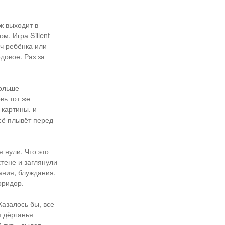
ж выходит в
м. Игра Sillent
ач ребёнка или
довое. Раз за
больше
вь тот же
 картины, и
сё плывёт перед
 нули. Что это
тене и заглянули
ания, блуждания,
оридор.
Казалось бы, все
я дёрганья