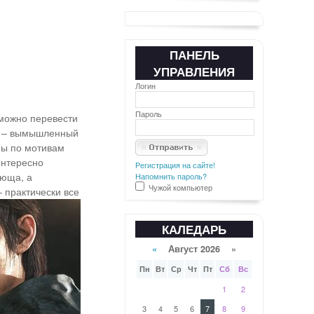
ПАНЕЛЬ
УПРАВЛЕНИЯ
Логин
Пароль
(можно перевести
рии – вымышленный
аны по мотивам
Интересно
Регистрация на сайте!
ающа, а
Напомнить пароль?
Чужой компьютер
 практически все
КАЛЕДАРЬ
«
Август 2026 »
Пн
Вт
Ср
Чт
Пт
Сб
Вс
1
2
3
4
5
6
7
8
9