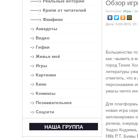
——> Реальные истории
Обзор игры 
——> Крипи от читателей
Категория:
Игры
| А
——> Фанфики
Дата: 3-03-2015, 21
-> Анекдоты
-> Видео
-> Гифки
Большенство по
-> Живье моё
как «выжить в м
город Тихие Хол
-> Игры
литературы ужа
-> Картинки
отметить, что 
-> Кино
персонажами иг
ужасы ничто ин
-> Комиксы
-> Познавательное
Для платформы 
новая игра серии
-> Соцсети
запланирован н
релиза, очеред
НАША ГРУППА
Хидэо Кодзима, 
Hills P.T. Буквы