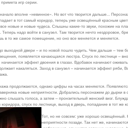
 примета игр серии.
 начало вполне «невинное». Но вот что творится дальше... Персона
падает в тот самый коридор, теперь уже освещённый красным цвето
т все новые и новые чудеса. Слышны какие-то звуки, похожие на пл
 Теперь надо войти в санузел. Там творится нечто нездоровое, бре
ь в то же самое помещение, но оно все меняется и меняется.
до выходной двери – и по новой пошло чудить. Чем дальше – тем 
вещения, появляется качающаяся люстра. Спуск по лестнице – вно
е начинается эффект двоения в глазах. Вдобавок начинают оживать
должает накаляться. Заход в санузел – начинается эффект ряби, В
ажа.
ажа продолжаются, однако цифры на часах меняются. Появляются
верняка новые неприятности. Добрались персонажем до дырки в с
ожно слышать голоса, а затем – пронзительный женский визг. Блужд
 коридора, спуск по лестнице, выход в дверь, попадание в тот же к
Тот, но не совсем: уже хорошо освещённый. 
неприятности позади. Так нет же, начинаютс