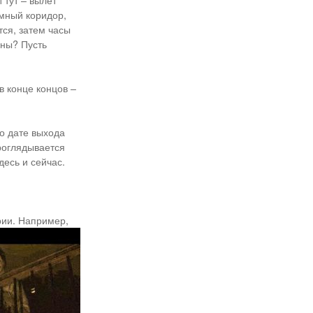
 тут – вылет
ёмный коридор,
ся, затем часы
оны? Пусть
в конце концов –
 о дате выхода
проглядывается
есь и сейчас.
рии. Например,