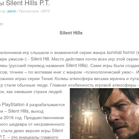
Silent Hills P.T.
втор:
admin
| Просмотров: 16579
:31
Silent Hills
клонников игр слышали о знаменитой серии жанра survival horror 
ире ужасов») - Silent Hill. Место действия почти всех игр этой се
мы (русский перевод названия Silent Hills). Сами игры были созд
сов, точнее – по мотивам книг с жанром «психологический ужас». 
в ранних играх серии Тихие Холмы атмосфера весьма мрачна и пуг
р стали обычные люди. Главная особенность игровой атмосферы –
ое, как ожившие страхи людей.
PlayStation 4 разрабатывается
 – Silent Hills, выход
а 2016 год. Предшественником
ного шедевра от несравненного
стала демо версия игры Silent
 P.T. – это инициалы главного