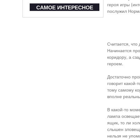
героя игры (ин
САМОЕ ИНТЕРЕСНОЕ
послужил Норма
Считается, что
Начинается про
коридору, а сз
героем.
Достаточно про
говорит какой-
тому самому ко
вполне реальн
В какой-то мом
лампа освещает
ящик, то ли хо
слышен зловещий
нельзя не упом