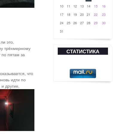
10
11
12
13
14
15
16
17
18
19
20
21
22
23
24
25
26
27
28
29
30
31
ли это.
му трёхмерному
СТАТИСТИКА
 по пятам за
оказывается, что
вновь идти по
и другие,