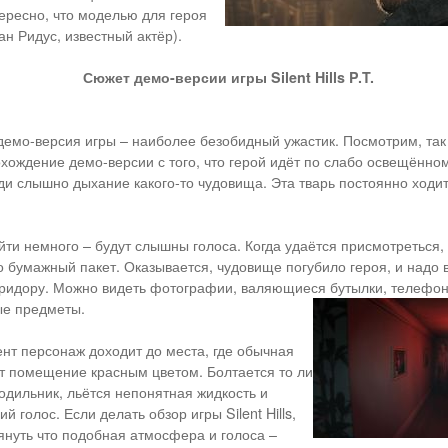
тересно, что моделью для героя
н Ридус, известный актёр).
Сюжет демо-версии игры Silent Hills P.T.
 демо-версия игры – наиболее безобидный ужастик. Посмотрим, так 
хождение демо-версии с того, что герой идёт по слабо освещённо
ади слышно дыхание какого-то чудовища. Эта тварь постоянно ходит
йти немного – будут слышны голоса. Когда удаётся присмотреться, 
то бумажный пакет. Оказывается, чудовище погубило героя, и надо 
ридору. Можно видеть фотографии, валяющиеся бутылки, телефон 
ые предметы.
ент персонаж доходит до места, где обычная
 помещение красным цветом. Болтается то ли
лодильник, льётся непонятная жидкость и
 голос. Если делать обзор игры Silent Hills,
януть что подобная атмосфера и голоса –