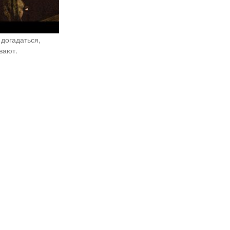
 догадаться,
вают.