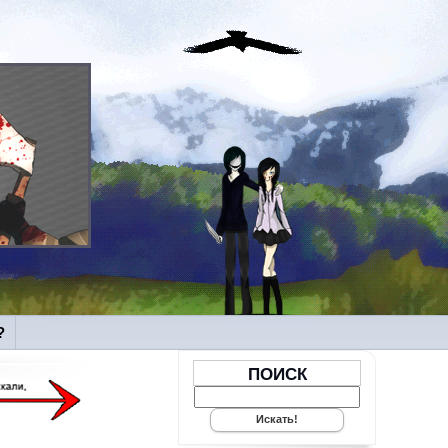
?
ПОИСК