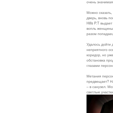
очень значимая
Можно сказать,
дверь, вновь по
Hills P.T выдае
вопль женщины.
разом попадаеш
Удалось дойти 
неприятного ос
коридор, но уж
обстановка про
глазами персон
Метания персон
предвещает? На
– в санузел. М
светлые участки