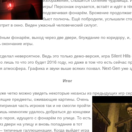
изображения, слышится сопение чудовища. И
игры! Персонаж очухается, встаёт и идёт в т
подсвечивая фонарём. Брожение продолжает
бьют полночь. Ещё побродили, услышали ст
трит в окно. Виден ужасный человеческий силуэт.
ёным фонарём, выход через две двери, блуждание по коридору, и, 
ь окончание игры.
делал невероятное. Ведь это только демо-версия, игра Silent Hills
о лишь то что это будет 2016 году, но даже в том что есть сейчас 
 атмосфера. Графика и звуки выше всяких похвал. Next-Gen уже зд
Итог
уже четко можно увидеть некоторые нюансы из предыдущих игр се
орящие предметы, оживающие картины.
Очень
игриная часть игроков так и не смогли пройти
ишь немногим удалось добраться до концовки
го героя, идущего с фонарём по улице. То есть
з двери на улицу и вновь попадание в тот
– типичные галлюцинации. Когда выйдет игра