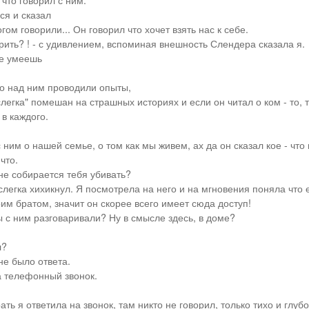
 что говорил с ним.
я и сказал
гом говорили... Он говорил что хочет взять нас к себе.
орить? ! - с удивлением, вспоминая внешность Слендера сказала я.
же умеешь
то над ним проводили опыты,
легка" помешан на страшных историях и если он читал о ком - то, т
в каждого.
 ним о нашей семье, о том как мы живем, ах да он сказал кое - что 
что.
 не собирается тебя убивать?
слегка хихикнул. Я посмотрела на него и на мгновения поняла что 
им братом, значит он скорее всего имеет сюда доступ!
ы с ним разговаривали? Ну в смысле здесь, в доме?
л?
не было ответа.
а телефонный звонок.
ть я ответила на звонок, там никто не говорил, только тихо и глуб