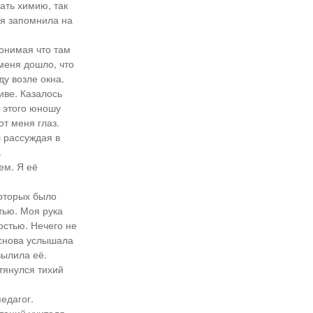
ать химию, так
 я запомнила на
понимая что там
меня дошло, что
у возле окна.
иве. Казалось
м этого юношу
т меня глаз.
л рассуждая в
.
ем. Я её
которых было
тью. Моя рука
остью. Нечего не
 снова услышала
вылила её.
тянулся тихий
педагог.