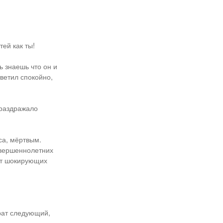
тей как ты!
дь знаешь что он и
тветил спокойно,
 раздражало
са, мёртвым.
совершеннолетних
 от шокирующих
рат следующий,