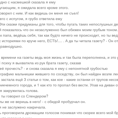
хидно с насмешкой сказала я ему
пугающим, я ожидала всего кроме этого.
говорил с ним. И как видишь он меня не съел!
го с испугом, я грубо ответила ему
 Эти сказки придуманы для того, чтобы пугать таких непослушных де
 показалось что он незаслуженно был обижен моим грубым тоном.
ак папа, ведёшь себя, так как будто ничего не происходит, но ты ве
 историями по круче него, ЕСТЬ!.... . А да ты читала газету? - Он о
 равнодушно.
 времени на газеты ведь моя жизнь и так была переполнена, и это
 психу я выхватила из рук брата газету, сказав
 её прочесть? - и снова сказала я ему с непонятной грубостью
графию мальчишки жившего по соседству, он был найден возле ле
застала ещё 3 статьи о том, как кое - какие останки от трупов не
никчемного города, и 1 как кто то пропал без вести. Упав на диван
я закружилась голова.
м ты говорил со Слендером?
 ты же не веришь в него! - с обидой пробурчал он.
я не заслужено накричала.
ь проговорила дрожащим голосом понимая что скорее всего мой б