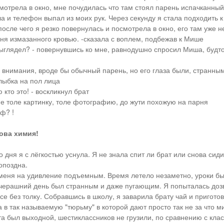
мотрела в окно, мне почудилась что там стоял парень испачканный
а и телефон выпал из моих рук. Через секунду я стала подходить к
после чего я резко повернулась и посмотрела в окно, его там уже н
рня измазанного кровью. -сказала с воплем, подбежав к Мише
выглядел? - повернувш­ись ко мне, равнодушно спросил Миша, будто
а внимания, вроде бы обычный парень, но его глаза были, странным
лыбка на пол лица
ю кто это! - воскликнул брат
не толе картинку, толе фотографию, до жути похожую на парня
ф? !
ова химия!
 дня я с лёгкостью уснула. Я не знала спит ли брат или снова сиди
опоздна.
меня на удивление подъемным. Время летело незаметно, уроки б
черашний день был странным и даже пугающим. Я попыталась доз
се без толку. Собравшись в школу, я заварила брату чай и приготов
 в так называемую "тюрьму" в которой дают просто так не за что м
та был выходной, шестиклассников не грузили, по сравнению с кла