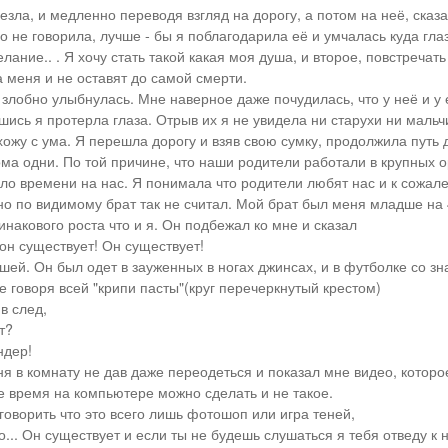
езла, и медленно переводя взгляд на дорогу, а потом на неё, сказ
о не говорила, лучше - бы я поблагодарила её и умчалась куда глаз
лание.. . Я хочу стать такой какая моя душа, и второе, повстречать
а меня и не оставят до самой смерти.
 злобно улыбнулась. Мне наверное даже почудилась, что у неё и у 
шись я протерла глаза. Отрыв их я не увидела ни старухи ни маль
хожу с ума. Я перешла дорогу и взяв свою сумку, продолжила путь 
ма одни. По той причине, что наши родители работали в крупных о
ало времени на нас. Я понимала что родители любят нас и к сожал
но по видимому брат так не считал. Мой брат был меня младше на 4
накового роста что и я. Он подбежал ко мне и сказал
 он существует! Он существует!
шей. Он был одет в зауженных в ногах джинсах, и в футболке со зн
 говоря всей "крипи пасты"(круг перечеркнутый крестом)
в след,
т?
ндер!
я в комнату не дав даже переодеться и показал мне видео, которо
е время на компьютере можно сделать и не такое.
говорить что это всего лишь фотошоп или игра теней,
но... Он существует и если ты не будешь слушаться я тебя отведу к 