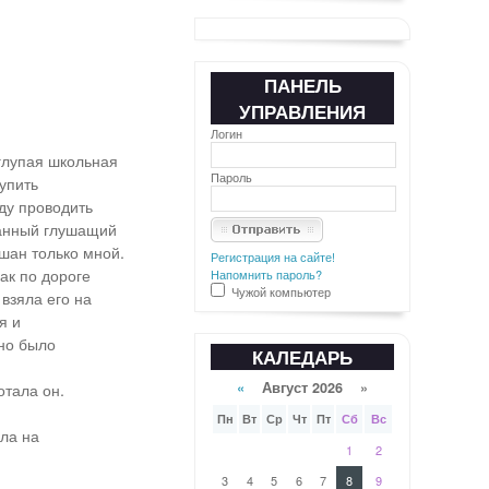
ПАНЕЛЬ
УПРАВЛЕНИЯ
Логин
глупая школьная
Пароль
упить
ду проводить
ранный глушащий
ышан только мной.
Регистрация на сайте!
ак по дороге
Напомнить пароль?
Чужой компьютер
 взяла его на
я и
жно было
КАЛЕДАРЬ
«
Август 2026 »
отала он.
Пн
Вт
Ср
Чт
Пт
Сб
Вс
ила на
1
2
3
4
5
6
7
8
9