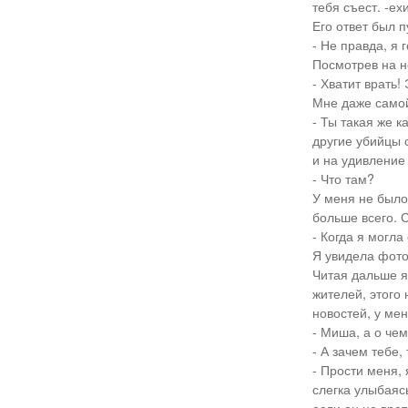
тебя съест. -е
Его ответ был 
- Не правда, я 
Посмотрев на не
- Хватит врать!
Мне даже самой
- Ты такая же к
другие убийцы с
и на удивление
- Что там?
У меня не было
больше всего. С
- Когда я могла
Я увидела фото
Читая дальше я 
жителей, этого 
новостей, у мен
- Миша, а о че
- А зачем тебе,
- Прости меня, 
слегка улыбаяс