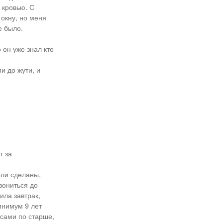
 кровью. С
 окну, но меня
е было.
 он уже знал кто
и до жути, и
т за
ыли сделаны,
вониться до
ила завтрак,
инимум 9 лет
ссами по старше,