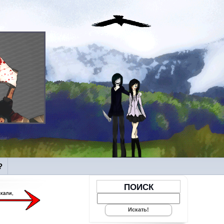
?
ПОИСК