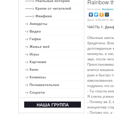
——> Реальные истории
Rainbow th
——> Крипи от читателей
Категория:
Фанфики
——> Фанфики
Дата: 4-02-2014, 06
-> Анекдоты
ЧАСТЬ 1. Дже
-> Видео
Обычные школьн
-> Гифки
бредятина. Все
-> Живье моё
долгожданные к
каникулы, я на
-> Игры
звук, после че
-> Картинки
Приостановивши
-> Кино
мчится машина и
руки и быстро 
-> Комиксы
взволнованная. 
-> Познавательное
подумать что он
- Ты спасла мо
-> Соцсети
Я слегка усмех
- Почему же 2, 
НАША ГРУППА
инициативу ста
- Потому что, у 