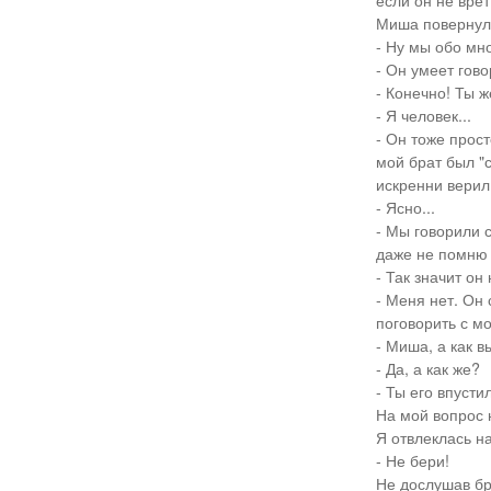
если он не врет
Миша повернулс
- Ну мы обо мно
- Он умеет гов
- Конечно! Ты 
- Я человек...
- Он тоже прос
мой брат был "с
искренни верил 
- Ясно...
- Мы говорили с
даже не помню 
- Так значит он
- Меня нет. Он 
поговорить с мо
- Миша, а как в
- Да, а как же?
- Ты его впусти
На мой вопрос 
Я отвлеклась н
- Не бери!
Не дослушав бра