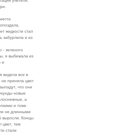
отаций учителя.
ри.
места
 опоздала.
ет жидкости стал
ь забурлила и из
о - зеленого
ы, я выбежала из
 и
я видела все в
а не приняла цвет
выпадут, что они
секунды новые
елоснежные, а
епкими и тоже
ыли не длинными
ё выросли. Концы
 цвет, тем
ти стали