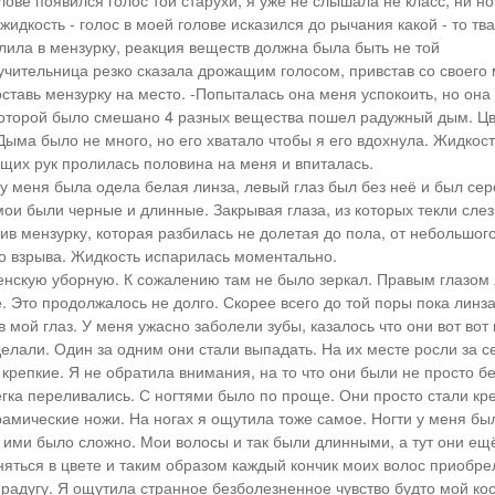
лове появился голос той старухи, я уже не слышала не класс, ни н
идкость - голос в моей голове исказился до рычания какой - то тва
алила в мензурку, реакция веществ должна была быть не той
учительница резко сказала дрожащим голосом, привстав со своего 
оставь мензурку на место. -Попыталась она меня успокоить, но она
которой было смешано 4 разных вещества пошел радужный дым. Цв
Дыма было не много, но его хватало чтобы я его вдохнула. Жидкост
ащих рук пролилась половина на меня и впиталась.
у меня была одела белая линза, левый глаз был без неё и был сер
мои были черные и длинные. Закрывая глаза, из которых текли слез
ив мензурку, которая разбилась не долетая до пола, от небольшого
о взрыва. Жидкость испарилась моментально.
енскую уборную. К сожалению там не было зеркал. Правым глазом 
. Это продолжалось не долго. Скорее всего до той поры пока линз
в мой глаз. У меня ужасно заболели зубы, казалось что они вот вот 
делали. Один за одним они стали выпадать. На их месте росли за 
 крепкие. Я не обратила внимания, на то что они были не просто б
егка переливались. С ногтями было по проще. Они просто стали кр
рамические ножи. На ногах я ощутила тоже самое. Ногти у меня б
 ими было сложно. Мои волосы и так были длинными, а тут они ещ
няться в цвете и таким образом каждый кончик моих волос приобрел
радугу. Я ощутила странное безболезненное чувство будто мой кос