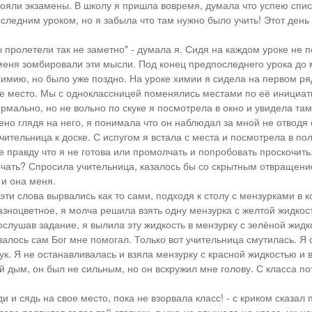
ояли экзамены. В школу я пришла вовремя, думала что успею спис
оследним уроком, но я забыла что там нужно было учить! Этот день
 пролетели так не заметно" - думала я. Сидя на каждом уроке не 
 меня зомбировали эти мысли. Под конец предпоследнего урока до 
химию, но было уже поздно. На уроке химии я сидела на первом ряд
е место. Мы с одноклассницей поменялись местами по её инициат
рмально, но не вольно по скуке я посмотрела в окно и увидела та
но глядя на него, я понимала что он наблюдал за мной не отводя о
чительница к доске. С испугом я встала с места и посмотрела в по
е правду что я не готова или промолчать и попробовать проскочить
вечать? Спросила учительница, казалось бы со скрытным отвращени
 и она меня.
 - эти слова вырвались как то сами, подходя к столу с мензурками в 
разноцветное, я молча решила взять одну мензурка с желтой жидкос
ослушав задание, я вылила эту жидкость в мензурку с зелёной жидк
залось сам Бог мне помогал. Только вот учительница смутилась. Я
ук. Я не останавливалась и взяла мензурку с красной жидкостью и 
 дым, он был не сильным, но он вскружил мне голову. С класса по
ди и сядь на свое место, пока не взорвала класс! - с криком сказал 