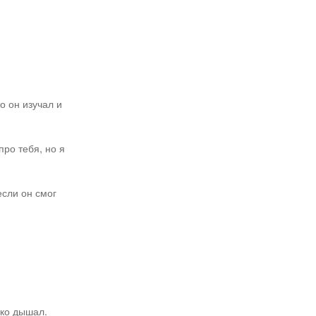
о он изучал и
про тебя, но я
если он смог
око дышал.