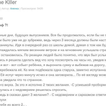
e Killer
| Автор:
Аленка
| Просмотров: 5435
:22
фф ?!
ые дни, будущих выпускников. Все бы продолжалось, если бы не 
м было уже не до зубрежки, ведь через 3 месяца должны были наст
аникулы. Идя в очередной раз со школы домой, думая о том как бу
слаждалась мягким весенним ветром и на мгновение услышала ст
го остановилась. По реакции людей было понятно, что звук был усл
сь я решила сделать вид что хочу посмотреть на часы но, увидев к
 вот - вот собьет ребёнка, я выронила сумку и выбежав на дорогу,
перебежала её. Ко мне подбежала одна старуха, заметно испуганна
Её испуг через минуту исчез и она заговорила... По её взгляду мо
а увидала что то странное.
его внука. За это я исполню 2 твоих желания. -С усмешкой проборм
нулась и с недоверием решилась спросить,
ведь в сказках дают 3 желания? - С недоверием и сарказмом ответ
рухи
тебя их всего 2.. .