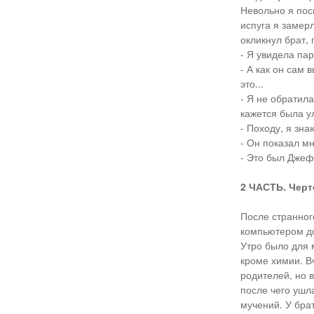
Невольно я пос
испуга я замерл
окликнул брат, 
- Я увидела па
- А как он сам 
это...
- Я не обратил
кажется была у
- Походу, я зна
- Он показал м
- Это был Джеф
2 ЧАСТЬ. Черт
После странного
компьютером д
Утро было для 
кроме химии. В
родителей, но в
после чего ушла
мучений. У бра