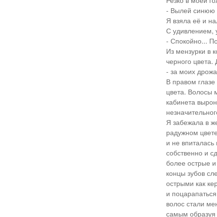
Резко в моей го
- Вылей синюю ж
Я взяла её и н
С удивлением, 
- Спокойно... П
Из мензурки в 
черного цвета. 
- за моих дрож
В правом глазе 
цвета. Волосы 
кабинета вырон
незначительног
Я забежала в ж
радужном цвете
и не впиталась 
собственно и с
более острые и
концы зубов сл
острыми как ке
и поцарапаться
волос стали ме
самым образуя 