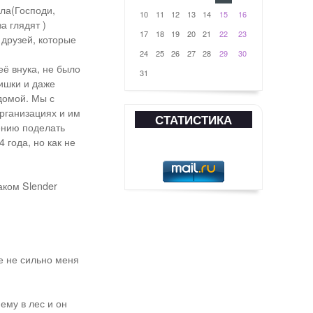
ала(Господи,
10
11
12
13
14
15
16
а глядят )
17
18
19
20
21
22
23
 друзей, которые
24
25
26
27
28
29
30
её внука, не было
31
чишки и даже
домой. Мы с
рганизациях и им
СТАТИСТИКА
ению поделать
 года, но как не
аком Slender
е не сильно меня
нему в лес и он