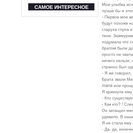
Моя улыбка исч
САМОЕ ИНТЕРЕСНОЕ
лучше бы я этог
- Первое мое же
будут похожи н
старуха глупа и
тени. Зажмурив
подумала что с
братом были до
просто не хват
ничего нельзя, 
странно был оди
- Я же говорил,
Брата звали Ми
mana или проще
Я крикнула ему 
- Кто существуе
- Как кто? ! Сле
Он затащил мен
удивило. В наш
Я не стала ему 
- Да, да, конеч