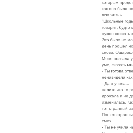
которым предст
как она была п
всю жизнь.
"Школьные годы
говорят, будто
нужно списать 
Это было не мо
день прошел но
снова. Ошараше
Меня позвала у
уме, сказать мн
- Ты готова от
ненавидела как
- Да я учила...
налито что то 
дрожала и не д
изменилась. Ка
тот странный зв
Пошел странный
смех.
- Ты не учила и