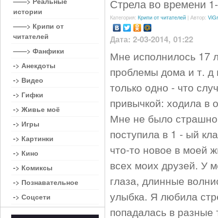
——> Реальные
Стрела во времени 1-
истории
Категория:
Крипи от читателей
| Автор:
ViG
——> Крипи от
читателей
Дата: 2-03-2014, 01:22
——> Фанфики
Мне исполнилось 17 ле
-> Анекдоты
проблемы дома и т. д
-> Видео
только одно - что слу
-> Гифки
привычкой: ходила в 
-> Живье моё
Мне не было страшно.
-> Игры
поступила в 1 - ый кла
-> Картинки
что-то новое в моей 
-> Кино
всех моих друзей. У 
-> Комиксы
глаза, длинные волни
-> Познавательное
улыбка. Я любила стре
-> Соцсети
попадалась в разные т