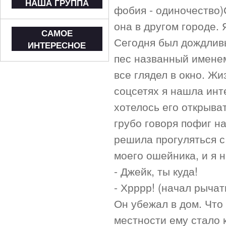
НАША ГРУППА
фобия - одиночество)
она в другом городе. 
САМОЕ
Сегодня был дождливы
ИНТЕРЕСНОЕ
пес названный именем
все глядел в окно. Жи
соцсетях я нашла инт
хотелось его открыва
грубо говоря пофиг н
решила прогуляться с
моего ошейника, и я н
- Джейк, ты куда!
- Хрррр! (начал рычат
Он убежал в дом. Что
местности ему стало к