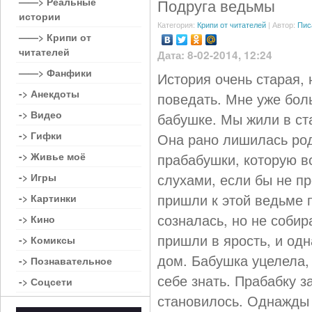
——> Реальные
Подруга ведьмы
истории
Категория:
Крипи от читателей
| Автор:
Пис
——> Крипи от
читателей
Дата: 8-02-2014, 12:24
——> Фанфики
История очень старая, 
-> Анекдоты
поведать. Мне уже бол
-> Видео
бабушке. Мы жили в ст
-> Гифки
Она рано лишилась род
-> Живье моё
прабабушки, которую в
слухами, если бы не п
-> Игры
пришли к этой ведьме п
-> Картинки
созналась, но не соби
-> Кино
пришли в ярость, и од
-> Комиксы
дом. Бабушка уцелела,
-> Познавательное
себе знать. Прабабку з
-> Соцсети
становилось. Однажды 