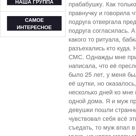
НАША ГРУППА
прабабушку. Как тольк
правнучку и говорила ч
САМОЕ
подруга отвергала пре
ИНТЕРЕСНОЕ
подруга согласилась. А
какого то ритуала, баб
разъехались кто куда.
СМС. Однажды мне приш
написала, что её прес
было 25 лет, у меня бы
её шутки, но оказалось
несколько дней ко мне 
одной дома. Я и муж пр
девушки пошли странн
чувствовал себя всё эт
съедать, то муж впал в
мужа, но через месяц 