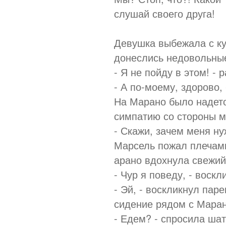
слушай своего друга!
Девушка выбежала с ку
донеслись недовольные
- Я не пойду в этом! -
- А по-моему, здорово
На Марано было надето
симпатию со стороны м
- Скажи, зачем меня н
Марсель пожал плечами
арано вдохнула свежий 
- Чур я поведу, - воск
- Эй, - воскликнул пар
сидение рядом с Маран
- Едем? - спросила шат