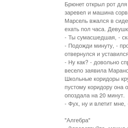
Брюнет открыл рот для 
заревел и машина сорв
Марсель вжался в сиден
ехать пол часа. Девушк
- Ты сумасшедшая, - ск
- Подожди минуту, - пр
отвернулся и уставилс
- Ну как? - довольно с
весело заявила Марано
Школьные коридоры кру
пустому коридору она 
опоздала на 20 минут.
- Фух, ну и влетит мне
"Алгебра"