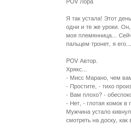
POV Лора
Я так устала! Этот ден
одни и те же уроки. Он
моя племянница... Сейч
пальцем тронет, я его...я
POV Автор.
Хрякс...
- Мисс Марано, чем ва
- Простите, - тихо про
- Вам плохо? - обеспо
- Нет, - глотая комок в
Мужчина устало кивнул
смотреть на доску, как