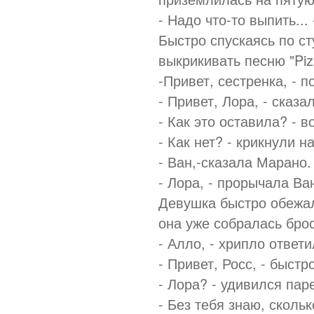
- Надо что-то выпить..
Быстро спускаясь по с
выкрикивать песню "Piz
-Привет, сестренка, - 
- Привет, Лора, - сказа
- Как это оставила? - в
- Как нет? - крикнули н
- Ван,-сказала Марано. 
- Лора, - прорычала Ва
Девушка быстро обежал
она уже собралась брос
- Алло, - хрипло ответи
- Привет, Росс, - быст
- Лора? - удивился пар
- Без тебя знаю, сколь