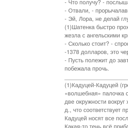
- Что получу? - послы
- Отвали, - прорычала
- Эй, Лора, не делай глу
(1)Шатенка быстро про
жезла с ангельскими к
- Сколько стоит? - спр
-1378 долларов, это че
- Пусть полежит до зав
побежала прочь.
____________________
(1)Кадуцей-Кадуцей (гр
«волшебная» палочка с
две окружности вокруг 
д., что соответствует 
Кадуцей носят все посл
Какая-то тень всё приб