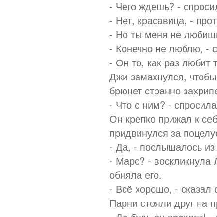
- Чего ждешь? - спросил
- Нет, красавица, - про
- Но ты меня не любишь
- Конечно не люблю, - 
- Он то, как раз любит 
Джи замахнулся, чтобы 
брюнет странно захрипе
- Что с ним? - спросила
Он крепко прижал к себ
придвинулся за поцелуе
- Да, - послышалось и
- Марс? - воскликнула 
обняла его.
- Всё хорошо, - сказал
Парни стояли друг на п
- Да будь он проклят! 