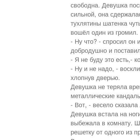
свободна. Девушка посм
сильной, она сдержала
тухлятины шатенка чут
вошёл один из громил.
- Ну что? - спросил он 
добродушно и поставил
- Я не буду это есть,- 
- Ну и не надо, - воскл
хлопнув дверью.
Девушка не теряла вре
металлические кандалы
- Вот, - весело сказал
Девушка встала на ног
выбежала в комнату. Ша
решетку от одного из п