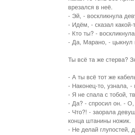
врезался в неё.
- Эй, - воскликнула де
- Идём, - сказал какой
- Кто ты? - воскликнула
- Да, Марано, - цыкнул 
Ты всё та же стерва? Зн
- А ты всё тот же кабел
- Наконец-то, узнала, -
- Я не спала с тобой, т
- Да? - спросил он. - О
- Что?! - заорала деву
конца штанины ножик.
- Не делай глупостей, д