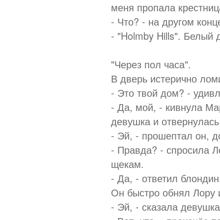
меня пропала крестниц
- Что? - на другом кон
- "Holmby Hills". Белы
"Через пол часа".
В дверь истерично лом
- Это твой дом? - удивл
- Да, мой, - кивнула М
девушка и отвернулась
- Эй, - прошептал он, 
- Правда? - спросила 
щекам.
- Да, - ответил блондин
Он быстро обнял Лору 
- Эй, - сказала девушк