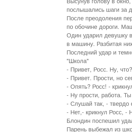
Высунув голову в окно,
послышались шаги за д
После преодоления пер
по обочине дороги. Ма
Один ударил девушку в 
в машину. Разбитая ниж
Последний удар и темно
"Школа"
- Привет, Росс. Ну, чт
- Привет. Прости, но с
- Опять? Росс! - крикн
- Ну прости, работа. Т
- Слушай так, - твердо
- Нет,- крикнул Росс, - 
Блондин поспешил уда
Парень выбежал из шко