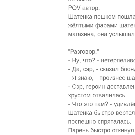
POV автор.
Шатенка пешком пошла 
жёлтыми фарами шатенк
магазина, она услышал
"Разговор."
- Ну, что? - нетерпели
- Да, сэр, - сказал бл
- Я знаю, - произнёс ш
- Сэр, героин доставлен
хрустом отвалилась.
- Что это там? - удив
Шатенка быстро вертела
поспешно спряталась.
Парень быстро откинул 