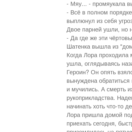
- Мяу... - промяукала 
- Всё в полном порядке,
выплюнул из себя угроз
Двое парней ушли, но н
- Да где же эти чёртов
Шатенка вышла из "дом
Когда Лора проходила 
ушла, оглядываясь наз
Героин? Он опять взялс
вынуждена обратиться в
и мучились. А смерть и
рукоприкладства. Надею
начинать хоть что-то де
Лора пришла домой под 
приехать сегодня, быст
приземлилась на пятую