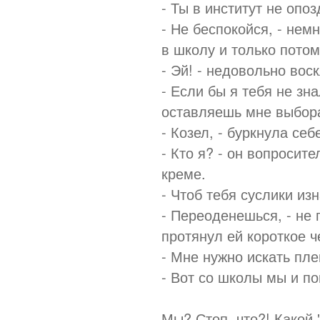
- Ты в институт не опо
- Не беспокойся, - нем
в школу и только потом
- Эй! - недовольно вос
- Если бы я тебя не зна
оставляешь мне выбор
- Козел, - буркнула се
- Кто я? - он вопросит
креме.
- Чтоб тебя суслики изн
- Переоденешься, - не 
протянул ей короткое ч
- Мне нужно искать пле
- Вот со школы мы и по
Мы? Стоп, что?! Какой 