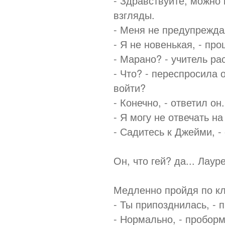
- Здравствуйте, можно 
взгляды.
- Меня не предупреждал
- Я не новенькая, - пр
- Марано? - учитель ра
- Что? - переспросила о
войти?
- Конечно, - ответил он
- Я могу не отвечать н
- Садитесь к Джейми, -
Он, что гей? да... Лау
Медленно пройдя по кл
- Ты припозднилась, - 
- Нормально, - проборм