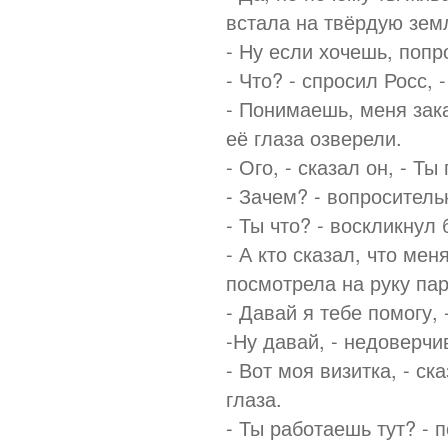
встала на твёрдую зем
- Ну если хочешь, попр
- Что? - спросил Росс, -
- Понимаешь, меня зака
её глаза озверели.
- Ого, - сказал он, - Т
- Зачем? - вопроситель
- Ты что? - воскликнул 
- А кто сказал, что ме
посмотрела на руку пар
- Давай я тебе помогу,
-Ну давай, - недоверчи
- Вот моя визитка, - с
глаза.
- Ты работаешь тут? -