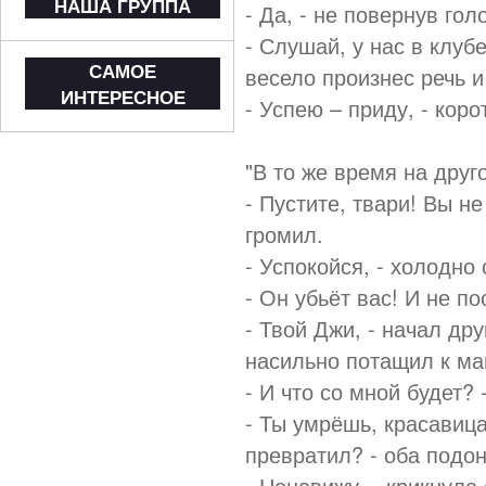
НАША ГРУППА
- Да, - не повернув гол
- Слушай, у нас в клуб
САМОЕ
весело произнес речь и
ИНТЕРЕСНОЕ
- Успею – приду, - кор
"В то же время на дру
- Пустите, твари! Вы н
громил.
- Успокойся, - холодно
- Он убьёт вас! И не п
- Твой Джи, - начал дру
насильно потащил к м
- И что со мной будет?
- Ты умрёшь, красавица,
превратил? - оба подо
- Ненавижу, - крикнула