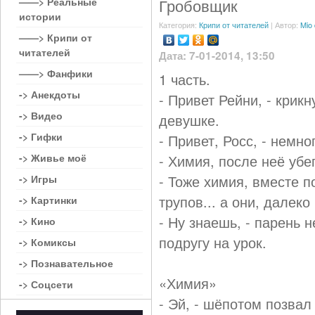
——> Реальные
Гробовщик
истории
Категория:
Крипи от читателей
| Автор:
Mio
——> Крипи от
читателей
Дата: 7-01-2014, 13:50
——> Фанфики
1 часть.
-> Анекдоты
- Привет Рейни, - крик
-> Видео
девушке.
-> Гифки
- Привет, Росс, - немн
-> Живье моё
- Химия, после неё убег
- Тоже химия, вместе п
-> Игры
трупов... а они, далек
-> Картинки
- Ну знаешь, - парень 
-> Кино
подругу на урок.
-> Комиксы
-> Познавательное
«Химия»
-> Соцсети
- Эй, - шёпотом позвал