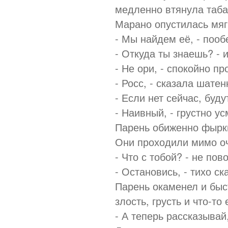
медленно втянула таба
Марано опустилась мягк
- Мы найдем её, - пооб
- Откуда ты знаешь? - 
- Не ори, - спокойно пр
- Росс, - сказала шатен
- Если нет сейчас, буду
- Наивный, - грустно у
Парень обиженно фыркн
Они проходили мимо оч
- Что с тобой? - не по
- Остановись, - тихо с
Парень окаменел и быст
злость, грусть и что-то
- А теперь рассказывай,