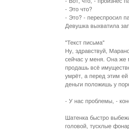
- Вот, что, - произнёс 
- Это что?
- Это? - переспросил па
Девушка выхватила запи
"Текст письма"
Ну, здравствуй, Марано
сейчас у меня. Она же 
продашь всё имущество,
умрёт, а перед этим ей
деньги положишь у поро
- У нас проблемы, - ко
Шатенка быстро выбежа
головой, тусклые фона