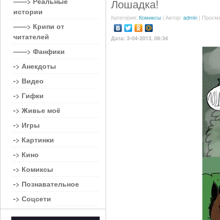
——> Реальные
Лошадка!
истории
Категория:
Комиксы
| Автор:
admin
| Просмо
——> Крипи от
читателей
Дата: 3-04-2013, 08:34
——> Фанфики
-> Анекдоты
-> Видео
-> Гифки
-> Живье моё
-> Игры
-> Картинки
-> Кино
-> Комиксы
-> Познавательное
-> Соцсети