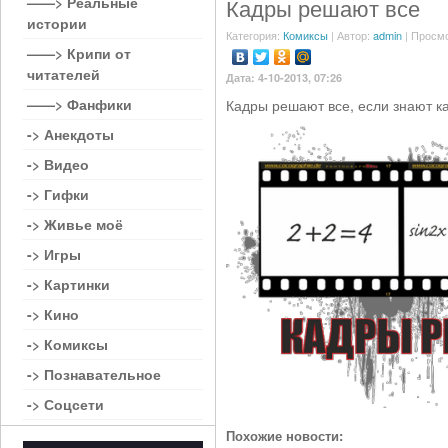
——> Реальные
Кадры решают все
истории
Категория:
Комиксы
| Автор:
admin
| Просмо
——> Крипи от
читателей
Дата: 4-10-2013, 07:26
——> Фанфики
Кадры решают все, если знают ка
-> Анекдоты
-> Видео
-> Гифки
-> Живье моё
-> Игры
-> Картинки
-> Кино
-> Комиксы
-> Познавательное
-> Соцсети
Похожие новости: