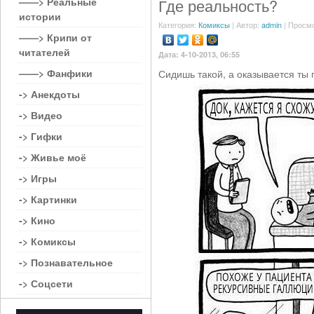
——> Реальные
Где реальность?
истории
Категория:
Комиксы
| Автор:
admin
| Просмо
——> Крипи от
читателей
Дата: 4-10-2013, 06:55
——> Фанфики
Сидишь такой, а оказывается ты 
-> Анекдоты
-> Видео
-> Гифки
-> Живье моё
-> Игры
-> Картинки
-> Кино
-> Комиксы
-> Познавательное
-> Соцсети