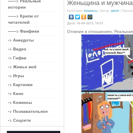
——> Реальные
Женьщина и мужчина
истории
Категория:
Комиксы
| Автор:
admin
| Просмо
——> Крипи от
читателей
Дата: 16-04-2013, 19:51
——> Фанфики
Отличия в отношениях. Реальная
-> Анекдоты
-> Видео
-> Гифки
-> Живье моё
-> Игры
-> Картинки
-> Кино
-> Комиксы
-> Познавательное
-> Соцсети