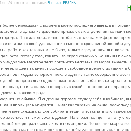
берет 20 плюсов в голосовании.
Что такое БЕЗДНА.
е более семнадцати с момента моего последнего выезда в пограни
ователем, в одном из довольно приемлемых отделений полиции мо
 городка. Платили достаточно, чтобы хватало на комфортное прож
овался и жил в своё удовольствие вместе с красавицей женой и дв
 на работе как таковых и не было, только изредка начальство заст
давности, потипу того, как кто - то украл сумочку у женщины в ож
 то умудрились мёртвое тело покойного человека из морга вынести
к и летели день за днём, проходя в свободное время с друзьями в 
 дома под пледом вечерком, пока в один из таких совершенно обыч
 дней, не произошло одно знаменательное событие, которое не т
о и после, но и заставило поверить в какой - то степени в парано
 дикость людского рода!
овершенно обычно. Я сидел на дорогом стуле у себя в кабинете, в
в, да и впринципе убирался. Бумаг как таковых не было, поскольку
нчен и мне следовало уже собирать вещи, и вставлять ключ зажига
ее завелась и я смог уехать домой. Но внезапно, где - то по ту сто
кожаной двери, разнесясь эхом в помещении. Поняв, что скорее все
ешили наведаться к нам под конец, чтобы удостовериться, что у нас