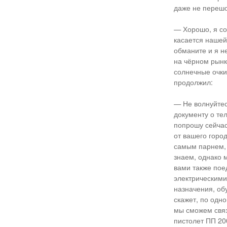
даже не перешо
— Хорошо, я со
касается нашей 
обманите и я н
на чёрном рынк
солнечные очки,
продолжил:
— Не волнуйтесь
документу о тел
попрошу сейчас
от вашего горо
самым парнем, 
знаем, однако 
вами также пое
электрическими 
назначения, об
скажет, по одн
мы сможем связ
пистолет ПП 20