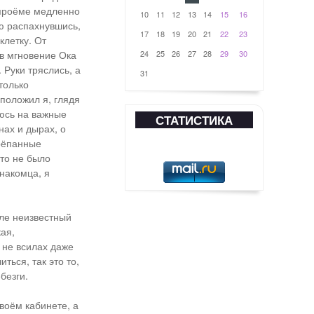
 проёме медленно
10
11
12
13
14
15
16
ью распахнувшись,
17
18
19
20
21
22
23
клетку. От
 в мгновение Ока
24
25
26
27
28
29
30
 Руки тряслись, а
31
только
положил я, глядя
аюсь на важные
СТАТИСТИКА
нах и дырах, о
трёпанные
ето не было
накомца, я
еле неизвестный
ая,
 не всилах даже
ться, так это то,
безги.
воём кабинете, а