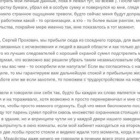
треть мои личные данные, пока я лежал тут, но всёже ). После чег
рстку бумаги, убрал её в особую сумку и повернулся ко мне, глядя 
зникло странное ощущение тревоги, будто сейчас меня будут допра
работники какой - то организации, а кто - то более выше рангом, 
льства, покрайне мере именно так, мне показалось в тот момент.
 Сергей Прохович, мы прибыли сюда из соседнего города, для вы
 связанных с исчезновения и людей в вашей области и как только д
ого из лучших следователей с хорошей охраной сумел подстрелить
 думая, что возможно вас решили убрать таким незамысловатым об
 мы вас чем - то оскорбили или напугали! Если вы согласитесь с н
деле, то мы гарантируем вам дальнейшую спокой и прибыльную жи
боте или же если захотите, то поможем с трудоустройством на нов
вели и говорили они себя так, будто бы каждое их слово является 
я и на тораживало, хотя возможно я просто перенервничал и мне ст
ск, чтобы просто немного отдохнуть. Ещё что меня беспокоило посл
вду тот парень сумел пройти сквозь множество охранников стоящих 
 в здание, но и впринципе чутли не у каждой двери нашего заведени
 выпрыгнуть в окно комнаты, если мой кабинет находиться на второ
е две лсобы просто стояли и видимо ждали того момента, когда я н
с. Медсёстры даже ничего не говорили в течении всего этого длите