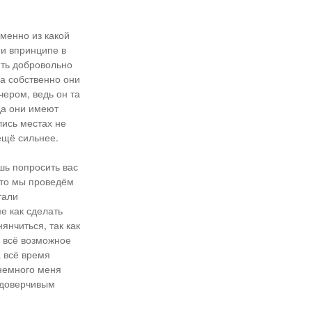
менно из какой
 и впринципе в
ить добровольно
да собственно они
чером, ведь он та
да они имеют
лись местах не
 ещё сильнее.
шь попросить вас
что мы проведём
тали
е как сделать
янчиться, так как
и всё возможное
а всё время
 немного меня
едоверчивым