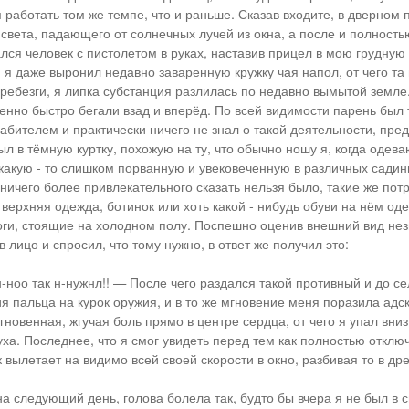
работать том же темпе, что и раньше. Сказав входите, в дверном
 света, падающего от солнечных лучей из окна, а после и полност
лся человек с пистолетом в руках, наставив прицел в мою грудную 
 я даже выронил недавно заваренную кружку чая напол, от чего та
дребезги, я липка субстанция разлилась по недавно вымытой земле.
венно быстро бегали взад и вперёд. По всей видимости парень был 
бителем и практически ничего не знал о такой деятельности, пред
ыл в тёмную куртку, похожую на ту, что обычно ношу я, когда одев
 какую - то слишком порванную и увековеченную в различных садин
 ничего более привлекательного сказать нельзя было, такие же по
 верхняя одежда, ботинок или хоть какой - нибудь обуви на нём од
оги, стоящие на холодном полу. Поспешно оценив внешний вид нез
 лицо и спросил, что тому нужно, в ответ же получил это:
н-ноо так н-нужнл!! — После чего раздался такой противный и до с
я пальца на курок оружия, и в то же мгновение меня поразила адск
новенная, жгучая боль прямо в центре сердца, от чего я упал вниз
уха. Последнее, что я смог увидеть перед тем как полностью отключи
к вылетает на видимо всей своей скорости в окно, разбивая то в дре
а следующий день, голова болела так, будто бы вчера я не был в с