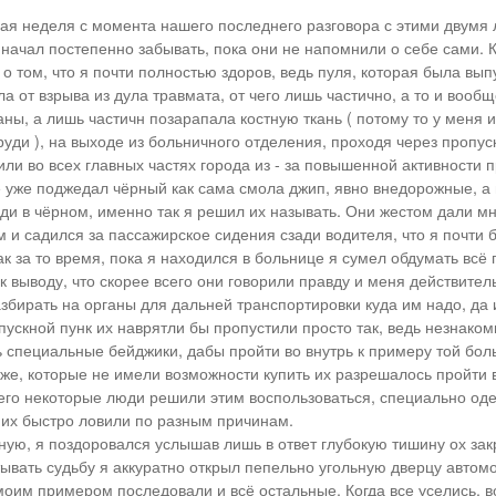
ая неделя с момента нашего последнего разговора с этими двумя 
 начал постепенно забывать, пока они не напомнили о себе сами. 
 о том, что я почти полностью здоров, ведь пуля, которая была вы
а от взрыва из дула травмата, от чего лишь частично, а то и вооб
ны, а лишь частичн позарапала костную ткань ( потому то у меня 
руди ), на выходе из больничного отделения, проходя через пропус
ли во всех главных частях города из - за повышенной активности п
 уже поджедал чёрный как сама смола джип, явно внедорожные, а 
ди в чёрном, именно так я решил их называть. Они жестом дали мн
м и садился за пассажирское сидения сзади водителя, что я почти 
ак за то время, пока я находился в больнице я сумел обдумать вс
к выводу, что скорее всего они говорили правду и меня действител
азбирать на органы для дальней транспортировки куда им надо, да 
пускной пунк их наврятли бы пропустили просто так, ведь незнак
ь специальные бейджики, дабы пройти во внутрь к примеру той бол
же, которые не имели возможности купить их разрешалось пройти 
чего некоторые люди решили этим воспользоваться, специально од
 их быстро ловили по разным причинам.
ную, я поздоровался услышав лишь в ответ глубокую тишину ох зак
ывать судьбу я аккуратно открыл пепельно угольную дверцу автомо
 моим примером последовали и всё остальные. Когда все уселись, в