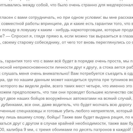
птывались между собой, что было очень странно для медперсонал
гласен с вами сотрудничать, но при одном условии: вы мне расскаж
совместной работы впринципе, да и какие есть гарантии того, что 
е попаду в ловушку к каким - нибудь наркоторговцам, которые прод
е? — Спросил я, глядя прямо в, если можно так выразиться в глаза
 своему старому собеседнику, от чего тот вновь переглянулись со 
, гарантия того что с вами всё будет в порядке очень проста, мы 
есной неприкосновенности личности друг к другу, а стока ается ра
 слушать меня очень внимательно! Вам потребуется съездить в о
дка, где по нашим данным может находиться группа пре тупников во
которого вы видели днём, всего таких мест четыре, что именно это
можем предположить, что там они проводят большее количество св
дут двое наших бойцов вооружённых автоматами на всякий случай,
дубинками, все они, даже водитель, что будет молчать всю дорогу 
ученные спецназовцы и готовые убить любого неприятеля, который ч
ому лишь вашему слову, бойцы! Также вам будет выдана рация, по 
аться друг с другом в случае крайней необходимости, также вам б
00, калибра 9 мм, с тремя обоимами по десять патронов в каждой!