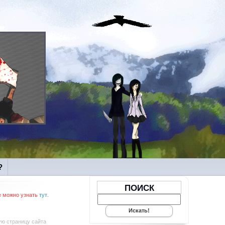
?
ПОИСК
е можно узнать
тут
.
ую страницу сайта