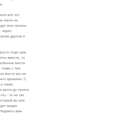
а.
ите всё что
вы меня не
адут мои органы
, через
своим другом и
просто подп шкм
боты вместе, то
далённые места
 главе с тем
 за места мы не
оего времени. С
 а также
и везти до пункта
то - то не так
который вы или
удет выдан
 Надеюсь вам