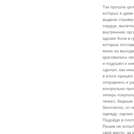
Так прошла цел
которых я даже
выдали справку
сердце, вылетел
внутренние орга
адские боли в г
которые постави
меня на выходе
красовались лю
я подошёл к ни
сделал, как ник
в итоге пришёл 
отправлять и р
контрольно про
теперь покупат
лежал, бедным 
бесплатно, от 
одежду, однако
Подойдя в плот
Решив не испыт
своё место, за