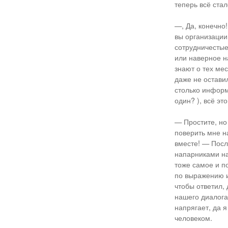
теперь всё ста
—, Да, конечно
вы организации
сотрудничестые
или наверное н
знают о тех мес
даже не остави
столько информа
один? ), всё эт
— Простите, но
поверить мне н
вместе! — После
напарниками на
тоже самое и по
по выражению и
чтобы ответил, 
нашего диалога
напрягает, да 
человеком.