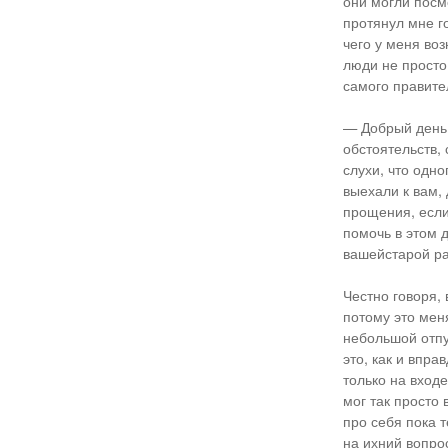
они могли посмо
протянул мне го
чего у меня во
люди не просто 
самого правите
— Добрый день,
обстоятельств,
слухи, что одн
выехали к вам,
прощения, если
помочь в этом 
вашейстарой ра
Честно говоря, 
потому это мен
небольшой отпу
это, как и впра
только на входе
мог так просто
про себя пока т
на ихний вопро