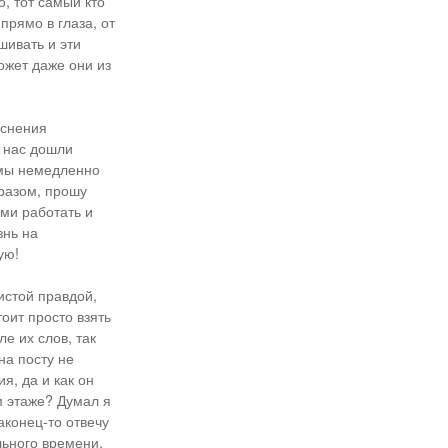
о, тот самый кто
прямо в глаза, от
шивать и эти
может даже они из
яснения
о нас дошли
 мы немедленно
разом, прошу
ами работать и
знь на
ую!
чистой правдой,
оит просто взять
е их слов, так
на посту не
я, да и как он
м этаже? Думал я
аконец-то отвечу
льного времени,