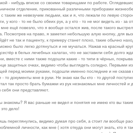
акой - нибудь вписке со своими товарищами по работе. Оглядевшись
ьничном отделение, прикованный различными приборами жизнеобе
 с таким же невезучим людьми, как и я, что лежали по левую сторону
, у кого - то не было обеих рук, а у кто - то не мог видеть из - за о
 мне ещё повезло, что я вообще остался жив, после такого выстре
ла. Посмотрев на право, я заметил небольшую алую кнопку, для вы
ойдёт не так и пациенту, к примеру станет плохо, такие обычно нах
можно было легко дотянуться и не мучаться. Нажав на красный круг
сестёр в белых лечебных халатах, что не заставили себя долго жда
ни, вместе с ними также подошли какие - то типи в чёрных, покрыв
нце защитных очках, видимо чтобы выглядеть солидно. Первыми из
щей перед моими руками, подошли именно последние и не сказав 
 - то документы мне в руки. Не знаю как бы кто - то другой поступ
 стал так просто брать бумажки из рук незнакомых мне личностей и
з себя они представляют.
ы знакомы? Я вас раньше не видел и понятия не имею кто вы таки
 это дело!
лишь переглянулись, видимо думая про себя, а стоит ли вообще рас
роблемной личности, как мне ( хотя откуда они могут знать, кто я та