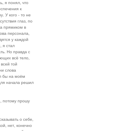
, я понял, что
спечения к
. У кого - то не
тсутствия глаз, по
ла прямиком в
зова персонала,
одятся у каждой
, я стал
ть. Но правда с
ающих всё тело,
 всей той
ни слова
ил бы на моём
 для начала решил
е, потому прошу
сказывать о себе,
кой, нет, конечно