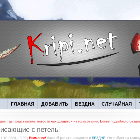
ГЛАВНАЯ
ДОБАВИТЬ
БЕЗДНА
СЛУЧАЙНАЯ
дне, где представлены новости находящиеся на голосовании. Более подробно о Бездн
исающие с петель!
 1-10-2023, 13:29 |
Внимание!
Данный расказ находится в
БЕЗДНЕ
. Он выйдет на главн