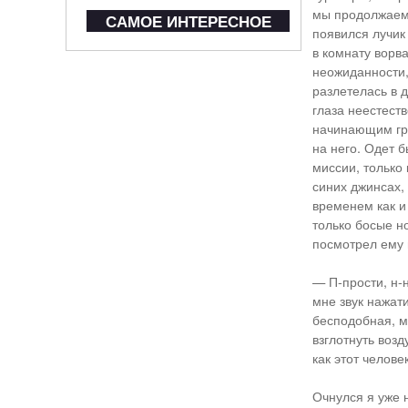
мы продолжаем 
САМОЕ ИНТЕРЕСНОЕ
появился лучик
в комнату ворва
неожиданности,
разлетелась в 
глаза неестест
начинающим гра
на него. Одет б
миссии, только
синих джинсах,
временем как и
только босые н
посмотрел ему в
— П-прости, н-
мне звук нажати
бесподобная, мг
взглотнуть возд
как этот челове
Очнулся я уже н