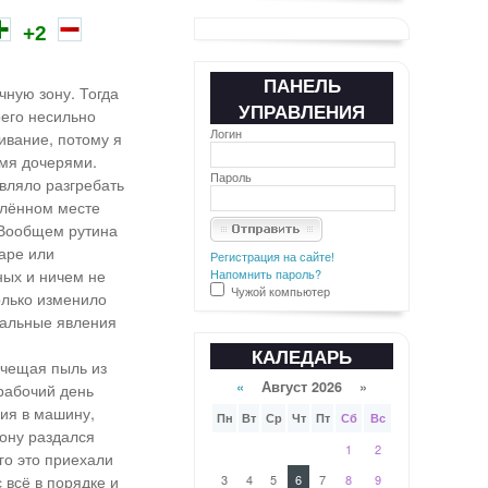
+2
ПАНЕЛЬ
чную зону. Тогда
УПРАВЛЕНИЯ
его несильно
Логин
ивание, потому я
умя дочерями.
Пароль
авляло разгребать
евлённом месте
. Вообщем рутина
баре или
Регистрация на сайте!
ных и ничем не
Напомнить пароль?
Чужой компьютер
олько изменило
рмальные явления
КАЛЕДАРЬ
ычещая пыль из
«
Август 2026 »
 рабочий день
ния в машину,
Пн
Вт
Ср
Чт
Пт
Сб
Вс
рону раздался
1
2
го это приехали
 всё в порядке и
3
4
5
6
7
8
9