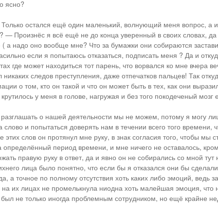
ло ясно?
! Только остался ещё один маленький, волнующий меня вопрос, а и
? — Произнёс я всё ещё не до конца уверенный в своих словах, да
 ( а надо оно вообще мне? Что за бумажки они собираются застав
асильно если я попытаюсь отказаться, подписать меня ? Да и отку
тах где может находиться тот парень, что ворвался ко мне вчера ве
л никаких следов преступления, даже отпечатков пальцев! Так отку
ции о том, кто он такой и что он может быть в тех, как они вырази
о крутилось у меня в голове, нагружая и без того покодеченый мозг
 разглашать о нашей деятельности мы не можем, потому я могу ли
а слово и попытаться доверять нам в течении всего того времени, 
 этих слов он протянул мне руку, в знак согласия того, чтобы мы с
 определённый период времени, и мне ничего не оставалось, кром
жать правую руку в ответ, да и явно он не собирались со мной тут н
хнего лица было понятно, что если бы я отказался они бы сделал
да, а точное по полному отсутствия хоть каких либо эмоций, ведь з
 на их лицах не промелькнула ниодна хоть малейшая эмоция, что
я был не только иногда проблемным сотрудником, но ещё крайне н