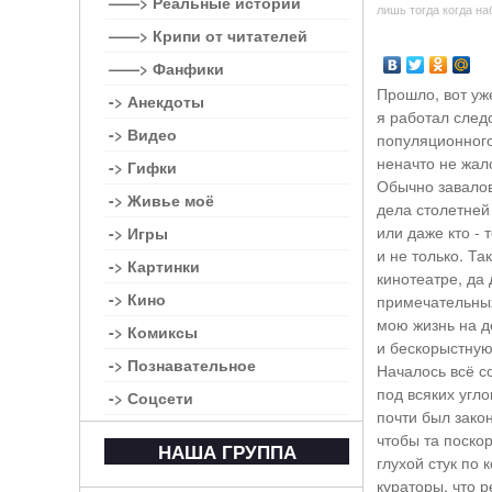
——> Реальные истории
лишь тогда когда на
——> Крипи от читателей
——> Фанфики
Прошло, вот уж
-> Анекдоты
я работал след
-> Видео
популяционного
неначто не жал
-> Гифки
Обычно завалов
-> Живье моё
дела столетней 
или даже кто -
-> Игры
и не только. Та
-> Картинки
кинотеатре, да
-> Кино
примечательных
мою жизнь на д
-> Комиксы
и бескорыстную
-> Познавательное
Началось всё с
под всяких угло
-> Соцсети
почти был зако
чтобы та поскор
НАША ГРУППА
глухой стук по 
кураторы, что р