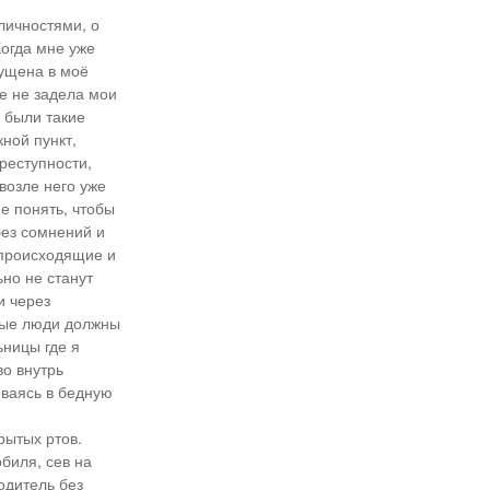
личностями, о
Когда мне уже
пущена в моё
ще не задела мои
и были такие
кной пункт,
реступности,
возле него уже
е понять, чтобы
без сомнений и
ё происходящие и
ьно не станут
и через
омые люди должны
ьницы где я
во внутрь
еваясь в бедную
рытых ртов.
биля, сев на
одитель без