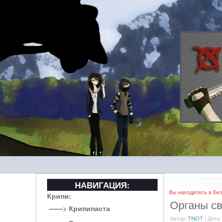
НАВИГАЦИЯ:
Вы находитесь в Без
Крипи:
Органы св
——> Крипипаста
Автор:
TNOT
| Дата: