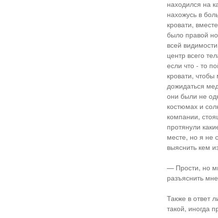
находился на к
нахожусь в бол
кровати, вместе
было правой ноги
всей видимости
центр всего те
если что - то п
кровати, чтобы 
дожидаться мед
они были не од
костюмах и сол
компании, стоя
протянули какие
месте, но я не
выяснить кем и
— Прости, но м
разъяснить мне
Также в ответ 
такой, иногда п