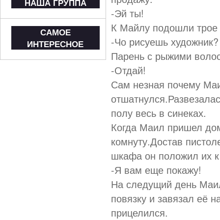
НАША ГРУППА
-Эй ты!
К Майлу подошли трое 
САМОЕ
-Чо рисуешь художник?
ИНТЕРЕСНОЕ
Парень с рыжими волос
-Отдай!
Сам незная почему Маи
отшатнулся.Развезалас
полу весь в синеках.
Когда Маил пришел дом
комнуту.Достав пистоле
шкафа он положил их к 
-Я вам еще покажу!
На следущий день Маил
повязку и завязал её н
прицелился.