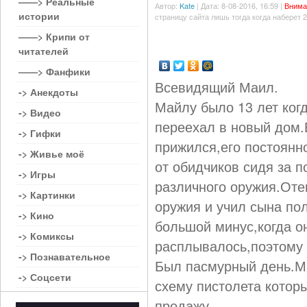
——> Реальные
Автор:
Kate
| Дата: 8-08-2016, 16:59 |
Внима
истории
страницу сайта лишь тогда когда наберет 
——> Крипи от
читателей
——> Фанфики
Всевидящий Маил.
-> Анекдоты
Майлу было 13 лет ког
-> Видео
переехал в новый дом.
-> Гифки
прижился,его постоянн
-> Живье моё
от обидчиков сидя за 
-> Игры
различного оружия.От
-> Картинки
оружия и учил сына по
-> Кино
большой минус,когда он
-> Комиксы
расплывалось,поэтому с
-> Познавательное
Был пасмурный день.Ма
-> Соцсети
схему пистолета которы
продажу.