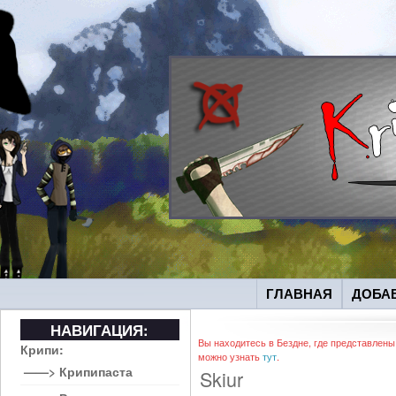
ГЛАВНАЯ
ДОБА
НАВИГАЦИЯ:
Вы находитесь в Бездне, где представлены
Крипи:
можно узнать
тут
.
——> Крипипаста
Skiur