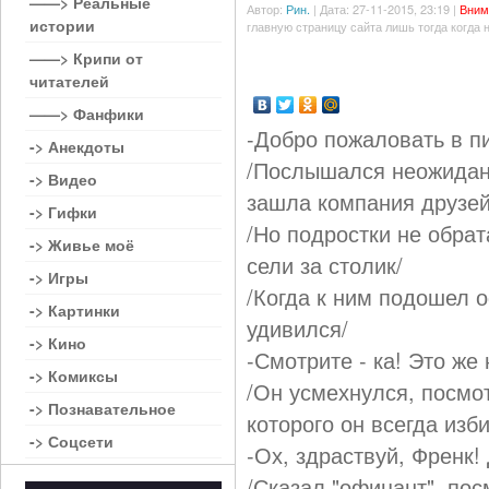
——> Реальные
Автор:
Рин.
| Дата: 27-11-2015, 23:19 |
Вним
истории
главную страницу сайта лишь тогда когда 
——> Крипи от
читателей
——> Фанфики
-Добро пожаловать в п
-> Анекдоты
/Послышался неожиданн
-> Видео
зашла компания друзей
-> Гифки
/Но подростки не обрат
-> Живье моё
сели за столик/
-> Игры
/Когда к ним подошел 
-> Картинки
удивился/
-> Кино
-Смотрите - ка! Это же
-> Комиксы
/Он усмехнулся, посмо
-> Познавательное
которого он всегда изб
-> Соцсети
-Ох, здраствуй, Френк!
/Сказал "офицант", пос