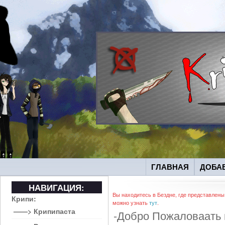
ГЛАВНАЯ
ДОБА
НАВИГАЦИЯ:
Вы находитесь в Бездне, где представлены
Крипи:
можно узнать
тут
.
——> Крипипаста
-Добро Пожаловаать