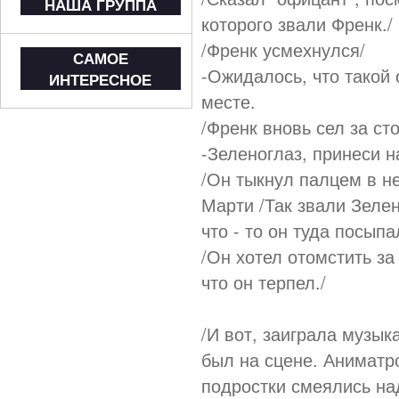
НАША ГРУППА
которого звали Френк./
/Френк усмехнулся/
САМОЕ
-Ожидалось, что такой 
ИНТЕРЕСНОЕ
месте.
/Френк вновь сел за сто
-Зеленоглаз, принеси на
/Он тыкнул палцем в не
Марти /Так звали Зелен
что - то он туда посыпа
/Он хотел отомстить за
что он терпел./
/И вот, заиграла музык
был на сцене. Аниматро
подростки смеялись над