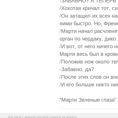
-ЗАБАВНО? А ТЕПЕРЬ
/Хохотая кричал тот, с
/Он затащил их всех на
ними быстро. Но, Френк
/Марти начал расчленя
орган по чердаку, дико 
/И вот, от него ничего 
Марти весь был в крови,
/Положив нож около те
-Забавно, да?
/После этих слов он вн
/И его больше никто ни
"Марти Зеленые глаза".
Для связи с администратором нажмите на надпись