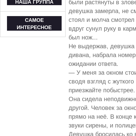
были растянуты в злов
НАША ГРУППА
девушка замерла, не с
стоял и молча смотрел 
САМОЕ
ИНТЕРЕСНОЕ
вдруг сунул руку в кар
был нож...
Не выдержав, девушка 
дивана, набрала номер
ожидании ответа.
— У меня за окном сто
сводя взгляд с жуткого
приезжайте побыстрее. 
Она сидела неподвижно
другой. Человек за окн
прямо на неё. В конце
звуки сирены, и полице
Девушка бросилась ко 