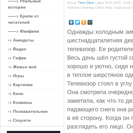
——> Реальные
Автор:
Time Clock
| Дата: 9-07-2015, 19:28 |
истории
главную страницу сайта лишь тогда когда 
——> Крипи от
читателей
Однажды холодным зим
——> Фанфики
шестнадцатилетняя де
-> Анекдоты
телевизор. Ее родители
-> Видео
Весь день шёл густой с
-> Гифки
хорошо и уютно, сидя н
-> Живье моё
в теплое шерстяное од
-> Игры
Телевизор стоял в угл
-> Картинки
Она смотрела очередно
-> Кино
заметила, как что-то д
-> Комиксы
падающего снега она р
-> Познавательное
в её сторону. Когда он
-> Соцсети
разглядеть его лицо. 