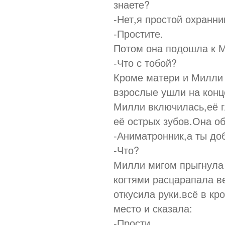
знаете?
-Нет,я простой охранни
-Простите.
Потом она подошла к 
-Что с тобой?
Кроме матери и Милли 
взрослые ушли на конц
Милли включилась,её г
её острых зубов.Она о
-Аниматронник,а ты до
-Что?
Милли мигом прыгнула 
когтями расцарапала в
откусила руки.всё в кр
место и сказала:
-Прости..