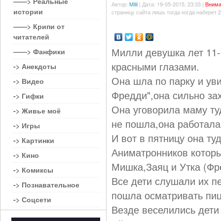
——> Реальные
Автор:
Milli
| Дата: 19-05-2015, 23:33 |
Внима
истории
страницу сайта лишь тогда когда наберет 
——> Крипи от
читателей
Милли девушка лет 11-
——> Фанфики
красными глазами.
-> Анекдоты
Она шла по парку и ув
-> Видео
Фредди",она сильно за
-> Гифки
Она уговорила маму ту
-> Живье моё
не пошла,она работала
-> Игры
И вот в пятницу она т
-> Картинки
Аниматронников которы
-> Кино
Мишка,Заяц и Утка (Фр
-> Комиксы
Все дети слушали их пе
-> Познавательное
пошла осматривать пи
-> Соцсети
Везде веселились дети