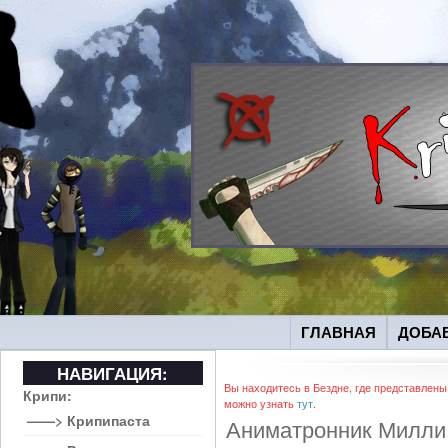
ГЛАВНАЯ
ДОБА
НАВИГАЦИЯ:
Вы находитесь в Бездне, где представлены
Крипи:
можно узнать
тут
.
——> Крипипаста
Аниматронник Милли