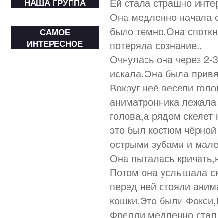
Ей стала страшно интер
НАША ГРУППА
Она медленно начала с
было темно.Она споткн
САМОЕ
ИНТЕРЕСНОЕ
потеряла сознание..
Очнулась она через 2-3
искала.Она была привя
Вокруг неё весели гол
аниматронника лежала 
голова,а рядом скелет 
это был костюм чёрной
острыми зубами и мале
Она пыталась кричать,
Потом она услышала ск
перед ней стояли аним
кошки.Это были Фокси,
Фредди медленно стал 