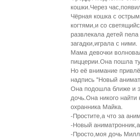
кошки.Через час,появи
Чёрная кошка с острым
когтями,и со светящий
развлекала детей пела
загадки,играла с ними.
Мама девочки волновал
пиццерии.Она пошла ту
Но её внимание привлё
надпись "Новый анима
Она подошла ближе и э
дочь.Она никого найти 
охранника Майка.
-Простите,а что за ан
-Новый аниматронник,а
-Просто,моя дочь Милл