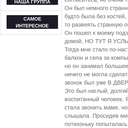
НАША ГРУППА
Он был немного странны
будто была без костей,
САМОЕ
то развеять странную о
ИНТЕРЕСНОЕ
Он пошел к моему подъ
домой, НО ТУТ Я УС
Тогда мне стало по-на
балкон и села за компь
но он занимал большее 
ничего не могла сделат
звонок был уже В ДВЕ
Это был наглый, долгий
воспитанный человек. 
стала звонить маме, но
слышала. Просидев мин
потихоньку попыталась 