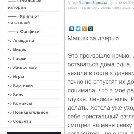
——> Реальные
Автор:
Павлова Вероника
| Дата: 18-04-201
истории
выйдет на главную страницу сайта лишь то
——> Крипи от
читателей
——> Фанфики
Маньяк за дверью
-> Анекдоты
-> Видео
Это произошло ночью. 
-> Гифки
оставаться дома одна, 
-> Живье моё
уехали в гости к давн
-> Игры
точно не отпустят их до
-> Картинки
понимала, что в мое р
-> Кино
глухая, ленивая ночь. 
-> Комиксы
делать. Хотела уже ухо
-> Познавательное
себе пристальный взгля
-> Соцсети
смотрел на меня снизу в
согласитесь, не очень т