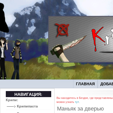
ГЛАВНАЯ
ДОБА
НАВИГАЦИЯ:
Вы находитесь в Бездне, где представлены
Крипи:
можно узнать
тут
.
——> Крипипаста
Маньяк за дверью