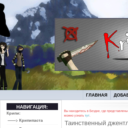
ГЛАВНАЯ
ДОБА
НАВИГАЦИЯ:
Вы находитесь в Бездне, где представлены
Крипи:
можно узнать
тут
.
——> Крипипаста
Таинственный джент